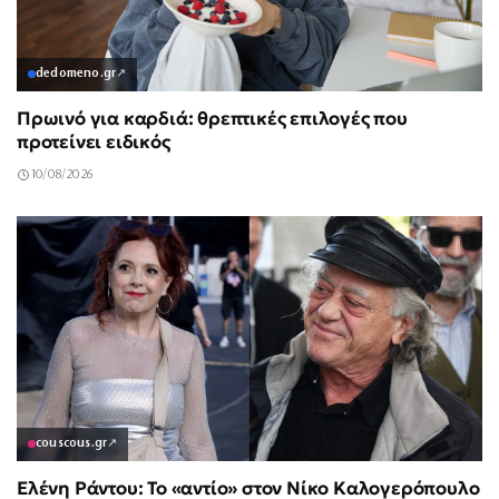
dedomeno.gr
↗
Πρωινό για καρδιά: θρεπτικές επιλογές που
προτείνει ειδικός
10/08/2026
couscous.gr
↗
Ελένη Ράντου: Το «αντίο» στον Νίκο Καλογερόπουλο