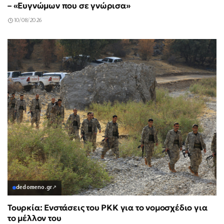
– «Ευγνώμων που σε γνώρισα»
10/08/2026
dedomeno.gr
↗
Τουρκία: Ενστάσεις του PKK για το νομοσχέδιο για
το μέλλον του