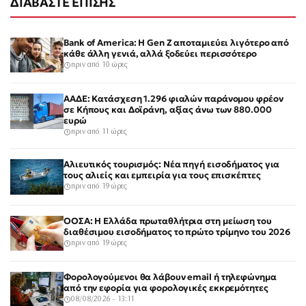
ΔΙΑΒΑΣΤΕ ΕΠΙΣΗΣ
Bank of America: Η Gen Z αποταμιεύει λιγότερο από
κάθε άλλη γενιά, αλλά ξοδεύει περισσότερο
πριν από 10 ώρες
ΑΑΔΕ: Κατάσχεση 1.296 φιαλών παράνομου φρέον
σε Κήπους και Δοϊράνη, αξίας άνω των 880.000
ευρώ
πριν από 11 ώρες
Αλιευτικός τουρισμός: Νέα πηγή εισοδήματος για
τους αλιείς και εμπειρία για τους επισκέπτες
πριν από 19 ώρες
ΟΟΣΑ: Η Ελλάδα πρωταθλήτρια στη μείωση του
διαθέσιμου εισοδήματος το πρώτο τρίμηνο του 2026
πριν από 19 ώρες
Φορολογούμενοι θα λάβουν email ή τηλεφώνημα
από την εφορία για φορολογικές εκκρεμότητες
08/08/2026 - 13:11