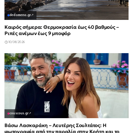
dedomeno.gr
↗
Καιρός σήμερα: Θερμοκρασία έως 40 βαθμούς –
Ριπές ανέμων έως 9 μποφόρ
10/08/2026
couscous.gr
↗
Βάσω Λασκαράκη – Λευτέρης Σουλτάτος: Η
φωτογραφία από την παραλία στην Κρήτη και το