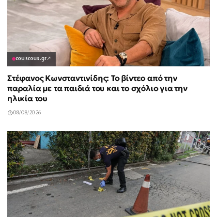
couscous.gr
↗
Στέφανος Κωνσταντινίδης: Το βίντεο από την
παραλία με τα παιδιά του και το σχόλιο για την
ηλικία του
08/08/2026