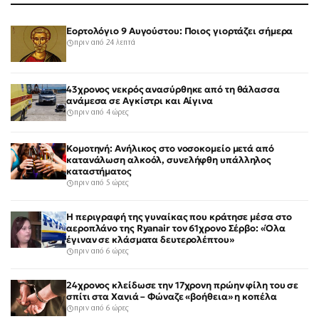
Εορτολόγιο 9 Αυγούστου: Ποιος γιορτάζει σήμερα
πριν από 24 λεπτά
43χρονος νεκρός ανασύρθηκε από τη θάλασσα
ανάμεσα σε Αγκίστρι και Αίγινα
πριν από 4 ώρες
Κομοτηνή: Ανήλικος στο νοσοκομείο μετά από
κατανάλωση αλκοόλ, συνελήφθη υπάλληλος
καταστήματος
πριν από 5 ώρες
Η περιγραφή της γυναίκας που κράτησε μέσα στο
αεροπλάνο της Ryanair τον 61χρονο Σέρβο: «Όλα
έγιναν σε κλάσματα δευτερολέπτου»
πριν από 6 ώρες
24χρονος κλείδωσε την 17χρονη πρώην φίλη του σε
σπίτι στα Χανιά – Φώναζε «βοήθεια» η κοπέλα
πριν από 6 ώρες