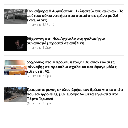
Σαν σήμερα 8 Αυγούστου: Η «ληστεία του αιώνα» – Το
ψεύτικο κόκκινο σήμα που σταμάτησε τρένο με 2,6
εκατ. λίρες
πριν από 55 λεπτά
66χρονος στη Νέα Αγχίαλο στη φυλακή για
αυνανισμό μπροστά σε ανήλικη
πριν από 2 ώρες
35χρονος στο Μαρούσι πέταξε 106 συσκευασίες
κάνναβης σε προαύλιο σχολείου και έφυγε μόλις
είδε τη ΔΙ.ΑΣ.
πριν από 2 ώρες
Τραυματισμένος σκύλος βρήκε τον δρόμο για το σπίτι
που τον φρόντιζε, μία εβδομάδα μετά τη φωτιά στο
Πόρτο Γερμενό
πριν από 2 ώρες