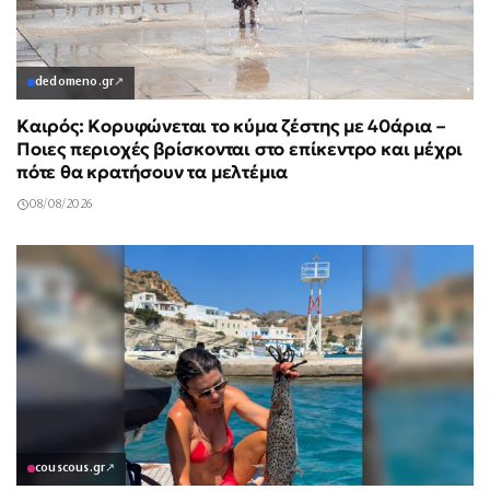
dedomeno.gr
↗
Καιρός: Κορυφώνεται το κύμα ζέστης με 40άρια –
Ποιες περιοχές βρίσκονται στο επίκεντρο και μέχρι
πότε θα κρατήσουν τα μελτέμια
08/08/2026
couscous.gr
↗