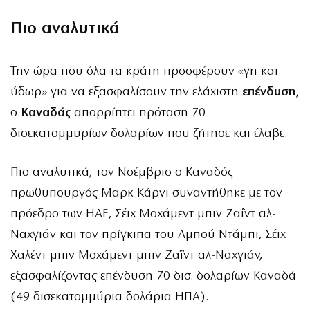
Πιο αναλυτικά
Την ώρα που όλα τα κράτη προσφέρουν «γη και
ύδωρ» για να εξασφαλίσουν την ελάχιστη
επένδυση
,
ο
Καναδάς
απορρίπτει πρόταση 70
δισεκατομμυρίων δολαρίων που ζήτησε και έλαβε.
Πιο αναλυτικά, τον Νοέμβριο ο Καναδός
πρωθυπουργός Μαρκ Κάρνι συναντήθηκε με τον
πρόεδρο των ΗΑΕ, Σέιχ Μοχάμεντ μπιν Ζαΐντ αλ-
Ναχγιάν και τον πρίγκιπα του Αμπού Ντάμπι, Σέιχ
Χαλέντ μπιν Μοχάμεντ μπιν Ζαΐντ αλ-Ναχγιάν,
εξασφαλίζοντας επένδυση 70 δισ. δολαρίων Καναδά
(49 δισεκατομμύρια δολάρια ΗΠΑ).