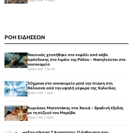
πριν από 19 ώρες
ΡΟΗ ΕΙΔΗΣΕΩΝ
Ναυτικός χτυπήθηκε στο κεφάλι από κάβο
πρόσδεσης στο λιμάνι της Ρόδου – Νοσηλεύεται στο
νοσοκομείο
πριν από 3 λεπτά
30χρονη στο νοσοκομείο μετά την πτώση στη
θάλασσα από την υψηλή γέφυρα της Χαλκίδας
πριν από 1 ώρα
Κυριάκος Μητσοτάκης στα Χανιά – Βραδινή έξοδος
με τη σύζυγό του Μαρέβα
πριν από 2 ώρες
Σαν σήμερα 7 Αυγούστου: Ο άνθρωπος που