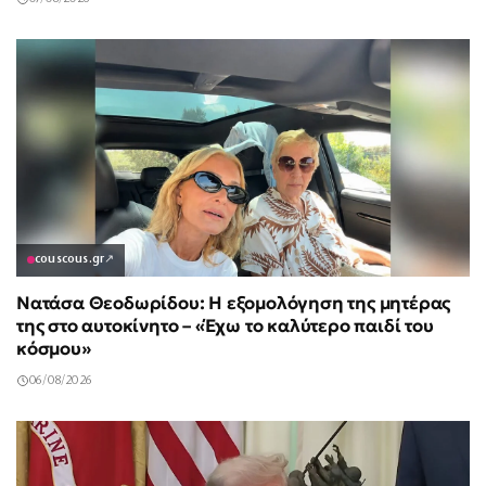
couscous.gr
↗
Νατάσα Θεοδωρίδου: Η εξομολόγηση της μητέρας
της στο αυτοκίνητο – «Έχω το καλύτερο παιδί του
κόσμου»
06/08/2026