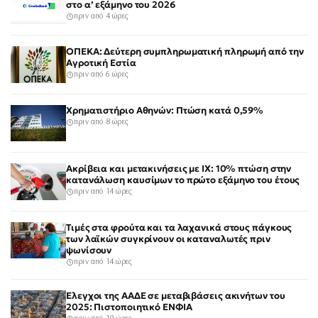
στο α’ εξάμηνο του 2026
πριν από 4 ώρες
ΟΠΕΚΑ: Δεύτερη συμπληρωματική πληρωμή από την
Αγροτική Εστία
πριν από 6 ώρες
Χρηματιστήριο Αθηνών: Πτώση κατά 0,59%
πριν από 8 ώρες
Ακρίβεια και μετακινήσεις με ΙΧ: 10% πτώση στην
κατανάλωση καυσίμων το πρώτο εξάμηνο του έτους
πριν από 14 ώρες
Τιμές στα φρούτα και τα λαχανικά στους πάγκους
των λαϊκών συγκρίνουν οι καταναλωτές πριν
ψωνίσουν
πριν από 14 ώρες
Έλεγχοι της ΑΑΔΕ σε μεταβιβάσεις ακινήτων του
2025: Πιστοποιητικό ΕΝΦΙΑ