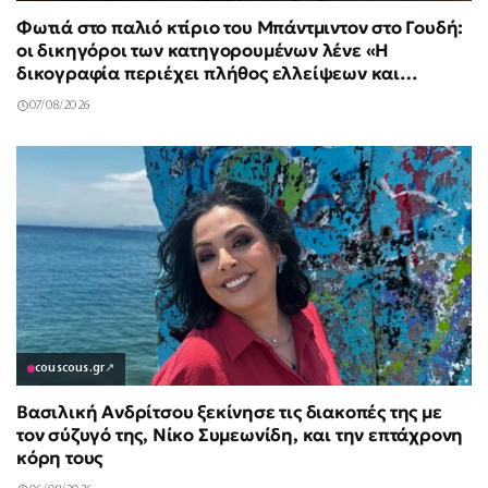
Φωτιά στο παλιό κτίριο του Μπάντμιντον στο Γουδή:
οι δικηγόροι των κατηγορουμένων λένε «Η
δικογραφία περιέχει πλήθος ελλείψεων και
σοβαρών κενών»
07/08/2026
couscous.gr
↗
Βασιλική Ανδρίτσου ξεκίνησε τις διακοπές της με
τον σύζυγό της, Νίκο Συμεωνίδη, και την επτάχρονη
κόρη τους