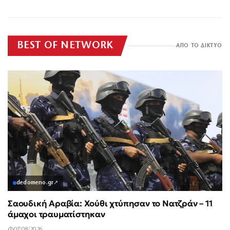
Ελλάδα»
γιατρούς
BEST OF NETWORK
ΑΠΟ ΤΟ ΔΙΚΤΥΟ
dedomeno.gr
↗
Σαουδική Αραβία: Χούθι χτύπησαν το Νατζράν – 11
άμαχοι τραυματίστηκαν
07/08/2026