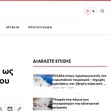
ΕΡΓΑΣΙΑ
ΠΡΩΤΟΣΕΛΙΔΑ
ΔΙΑΒΑΣΤΕ ΕΠΙΣΗΣ
 ως
Ελλάδα στους πρωταγωνιστές του
του
ευρωπαϊκού τουρισμού – Ισχυρές
κρατήσεις και ζήτηση πέρα από το
καλοκαίρι
πριν από 1 ώρα
Πλαφόν στα πάγια των
λογαριασμών του ηλεκτρικού
ρεύματος