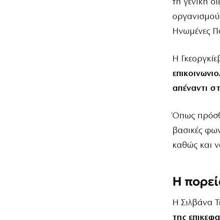
τη γενική δ
οργανισμού 
Ηνωμένες Πο
Η Γκεοργκίε
επικοινωνι
απέναντι στ
Όπως πρόσθε
βασικές φων
καθώς και ν
Η πορεί
Η Σιλβάνα Τ
της επικεφ