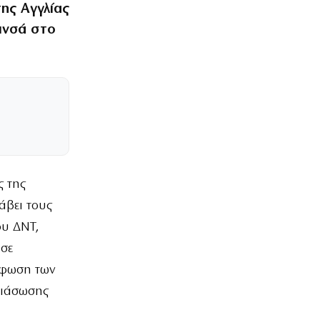
ης Αγγλίας
ρινσά στο
ς της
άβει τους
ου ΔΝΤ,
ισε
όρφωση των
διάσωσης