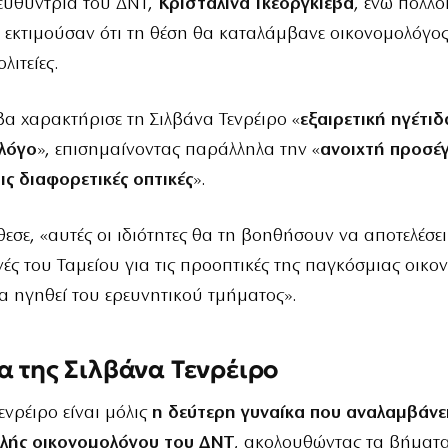
ιευθύντρια του ΔΝΤ,
Κρισταλίνα Γκεοργκίεβα
, ενώ πολλο
εκτιμούσαν ότι τη θέση θα καταλάμβανε οικονομολόγος
λιτείες.
βα χαρακτήρισε τη Σιλβάνα Τενρέιρο «
εξαιρετική ηγέτιδ
ολόγο
», επισημαίνοντας παράλληλα την «
ανοιχτή προσέγ
ις διαφορετικές οπτικές
».
σε, «αυτές οι ιδιότητες θα τη βοηθήσουν να αποτελέσει
ές του Ταμείου για τις προοπτικές της παγκόσμιας οικον
α ηγηθεί του ερευνητικού τμήματος».
α της Σιλβάνα Τενρέιρο
ενρέιρο είναι μόλις
η δεύτερη γυναίκα που αναλαμβάνε
αλής οικονομολόγου του ΔΝΤ
, ακολουθώντας τα βήματα