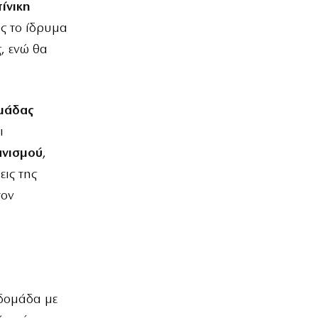
τίνικη
ς το ίδρυμα
, ενώ θα
ομάδας
ι
ανισμού
,
εις της
τον
βδομάδα με