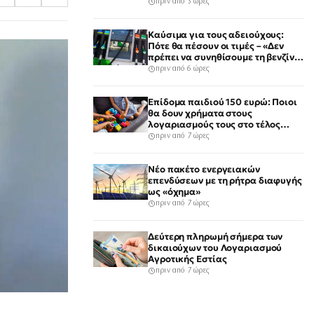
πριν από 3 ώρες
Καύσιμα για τους αδειούχους:
Πότε θα πέσουν οι τιμές – «Δεν
πρέπει να συνηθίσουμε τη βενζίνη
στα 2 ευρώ»
πριν από 6 ώρες
Επίδομα παιδιού 150 ευρώ: Ποιοι
θα δουν χρήματα στους
λογαριασμούς τους στο τέλος
Αυγούστου
πριν από 7 ώρες
Νέο πακέτο ενεργειακών
επενδύσεων με τη ρήτρα διαφυγής
ως «όχημα»
πριν από 7 ώρες
Δεύτερη πληρωμή σήμερα των
δικαιούχων του Λογαριασμού
Αγροτικής Εστίας
πριν από 7 ώρες