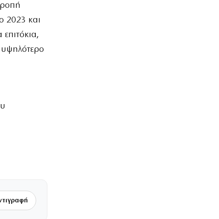
τροπή
ο 2023 και
 επιτόκια,
ο υψηλότερο
ου
ντιγραφή