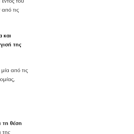
ί εντός του
 από τις
α και
γισή της
 μία από τις
ομίας,
ι τη θέση
 της