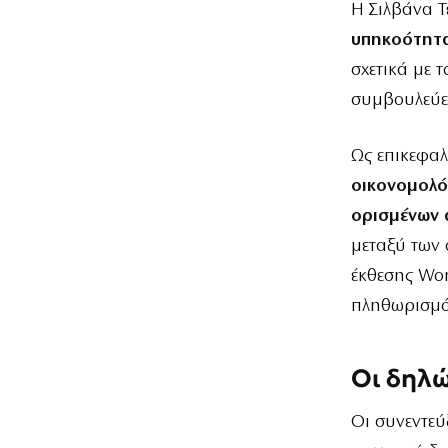
Η Σιλβάνα Τ
υπηκοότητ
σχετικά με 
συμβουλεύει
Ως επικεφαλ
οικονομολό
ορισμένων 
μεταξύ των 
έκθεσης Wor
πληθωρισμό
Οι δηλώ
Οι συνεντεύ