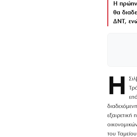
Η πρώην 
θα διαδε
ΔΝΤ, εν
Η
Σι
Τρά
επ
διαδεχόμενη
εξαιρετική 
οικονομικώ
του Ταμείου