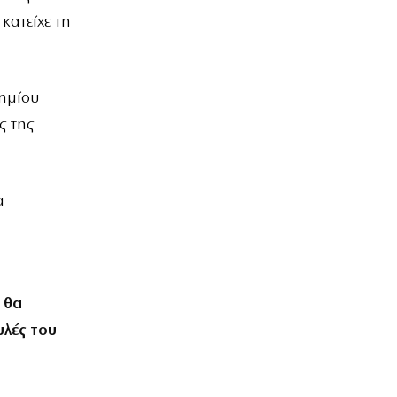
κατείχε τη
τημίου
ς της
α
 θα
υλές του