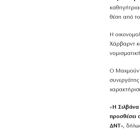
καθηγήτριας
θέση από το
Η οικονομολ
Χάρβαρντ κα
νομισματική
Ο Μαχμούντ
συνεργάτης 
χαρακτήρισε
«
Η Σιλβάνα 
προσθέσει 
ΔΝΤ
», δήλω