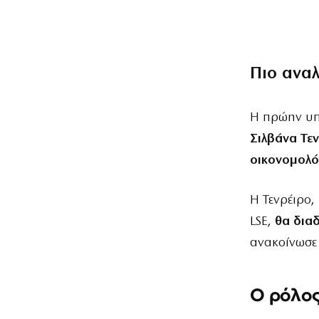
Πιο ανα
Η πρώην υπε
Σιλβάνα Τε
οικονομολό
Η Τενρέιρο,
LSE,
θα διαδ
ανακοίνωσε 
Ο ρόλος