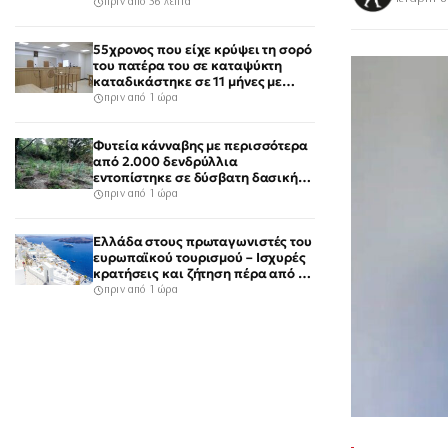
πριν από 56 λεπτά
55χρονος που είχε κρύψει τη σορό
του πατέρα του σε καταψύκτη
καταδικάστηκε σε 11 μήνες με
αναστολή
πριν από 1 ώρα
Φυτεία κάνναβης με περισσότερα
από 2.000 δενδρύλλια
εντοπίστηκε σε δύσβατη δασική
περιοχή στη Φθιώτιδα
πριν από 1 ώρα
Ελλάδα στους πρωταγωνιστές του
ευρωπαϊκού τουρισμού – Ισχυρές
κρατήσεις και ζήτηση πέρα από το
καλοκαίρι
πριν από 1 ώρα