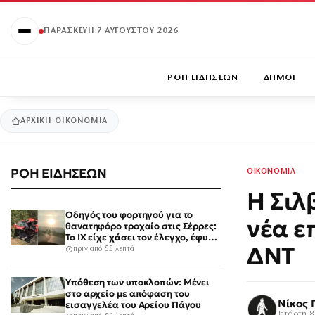
ΠΑΡΑΣΚΕΥΉ 7 ΑΥΓΟΎΣΤΟΥ 2026
ΡΟΗ ΕΙΔΗΣΕΩΝ
ΔΗΜΟΙ
ΑΡΧΙΚΉ
ΟΙΚΟΝΟΜΙΑ
ΡΟΗ ΕΙΔΗΣΕΩΝ
ΟΙΚΟΝΟΜΙΑ
Η Σιλ
Οδηγός του φορτηγού για το
νέα ε
θανατηφόρο τροχαίο στις Σέρρες:
Το ΙΧ είχε χάσει τον έλεγχο, έφυγε
ΔΝΤ
στο αντίθετο ρεύμα
πριν από 55 λεπτά
Υπόθεση των υποκλοπών: Μένει
στο αρχείο με απόφαση του
Νίκος 
εισαγγελέα του Αρείου Πάγου
Τετάρτη 8