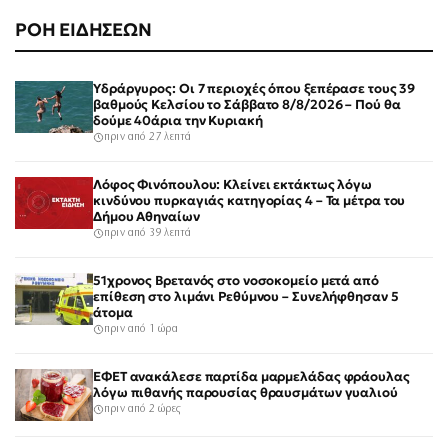
ΡΟΗ ΕΙΔΗΣΕΩΝ
Υδράργυρος: Οι 7 περιοχές όπου ξεπέρασε τους 39
βαθμούς Κελσίου το Σάββατο 8/8/2026 – Πού θα
δούμε 40άρια την Κυριακή
πριν από 27 λεπτά
Λόφος Φινόπουλου: Κλείνει εκτάκτως λόγω
κινδύνου πυρκαγιάς κατηγορίας 4 – Τα μέτρα του
Δήμου Αθηναίων
πριν από 39 λεπτά
51χρονος Βρετανός στο νοσοκομείο μετά από
επίθεση στο λιμάνι Ρεθύμνου – Συνελήφθησαν 5
άτομα
πριν από 1 ώρα
ΕΦΕΤ ανακάλεσε παρτίδα μαρμελάδας φράουλας
λόγω πιθανής παρουσίας θραυσμάτων γυαλιού
πριν από 2 ώρες