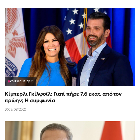
couscous.gr
↗
Κίμπερλι Γκίλφοϊλ: Γιατί πήρε 7,6 εκατ. από τον
πρώην; Η συμφωνία
08/08/2026