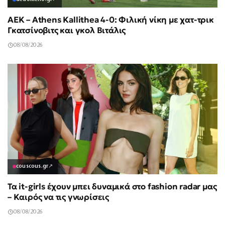
ΑΕΚ – Athens Kallithea 4-0: Φιλική νίκη με χατ-τρικ
Γκατσίνοβιτς και γκολ Βιτάλις
08/08/2026
couscous.gr
↗
Τα it-girls έχουν μπει δυναμικά στο fashion radar μας
– Καιρός να τις γνωρίσεις
08/08/2026