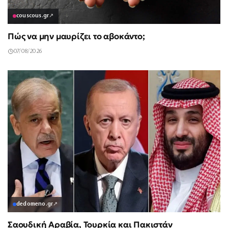
couscous.gr
↗
Πώς να μην μαυρίζει το αβοκάντο;
07/08/2026
dedomeno.gr
↗
Σαουδική Αραβία, Τουρκία και Πακιστάν