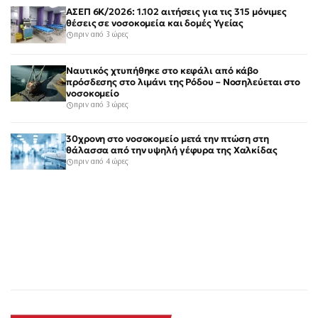
ΑΣΕΠ 6Κ/2026: 1.102 αιτήσεις για τις 315 μόνιμες
θέσεις σε νοσοκομεία και δομές Υγείας
πριν από 3 ώρες
Ναυτικός χτυπήθηκε στο κεφάλι από κάβο
πρόσδεσης στο λιμάνι της Ρόδου – Νοσηλεύεται στο
νοσοκομείο
πριν από 3 ώρες
30χρονη στο νοσοκομείο μετά την πτώση στη
θάλασσα από την υψηλή γέφυρα της Χαλκίδας
πριν από 4 ώρες