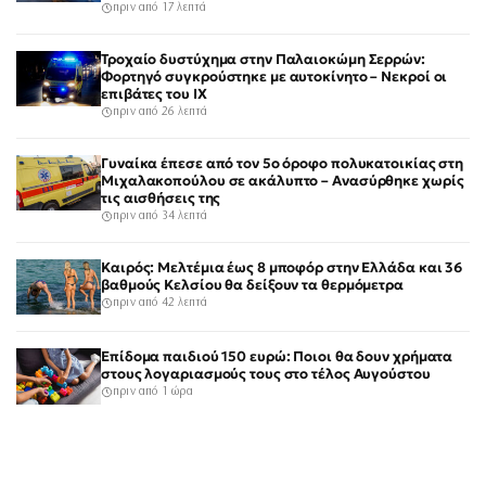
πριν από 17 λεπτά
Τροχαίο δυστύχημα στην Παλαιοκώμη Σερρών:
Φορτηγό συγκρούστηκε με αυτοκίνητο – Νεκροί οι
επιβάτες του ΙΧ
πριν από 26 λεπτά
Γυναίκα έπεσε από τον 5ο όροφο πολυκατοικίας στη
Μιχαλακοπούλου σε ακάλυπτο – Ανασύρθηκε χωρίς
τις αισθήσεις της
πριν από 34 λεπτά
Καιρός: Μελτέμια έως 8 μποφόρ στην Ελλάδα και 36
βαθμούς Κελσίου θα δείξουν τα θερμόμετρα
πριν από 42 λεπτά
Επίδομα παιδιού 150 ευρώ: Ποιοι θα δουν χρήματα
στους λογαριασμούς τους στο τέλος Αυγούστου
πριν από 1 ώρα