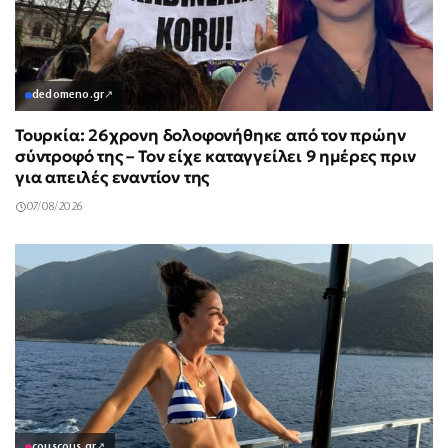
dedomeno.gr
↗
Τουρκία: 26χρονη δολοφονήθηκε από τον πρώην
σύντροφό της – Τον είχε καταγγείλει 9 ημέρες πριν
για απειλές εναντίον της
07/08/2026
couscous.gr
↗