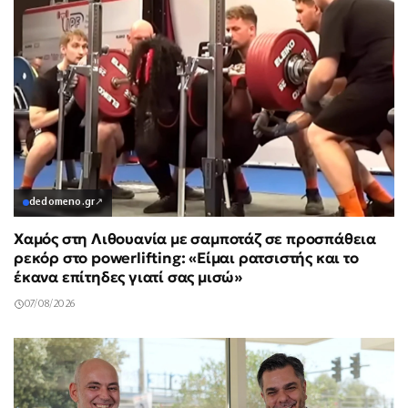
dedomeno.gr
↗
Χαμός στη Λιθουανία με σαμποτάζ σε προσπάθεια
ρεκόρ στο powerlifting: «Είμαι ρατσιστής και το
έκανα επίτηδες γιατί σας μισώ»
07/08/2026