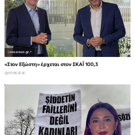
couscous.gr
↗
«Στον Εξώστη» έρχεται στον ΣΚΑΪ 100,3
07/08/2026