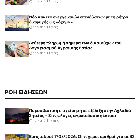
πριν από 13 ώρες
Νέο πακέτο ενεργειακών επενδύσεων με τη ρήτρα
διαφυγής ως «όχημα»
πριν από 13 ώρες
Δεύτερη πληρωμή σήμερα των δικαιούχων του
Λογαριασμού Αγροτικής Εστίας
πριν από 14 ώρες
ΡΟΗ ΕΙΔΗΣΕΩΝ
Πυροσβεστική επιχείρηση σε εξέλιξη στην Αχλαδιά
Σητείας – Στις φλόγες αγροτοδασική έκταση
πριν από 11 λεπτά
Eurojackpot 7/08/2026: Οι τυχεροί αριθμοί για τα 32