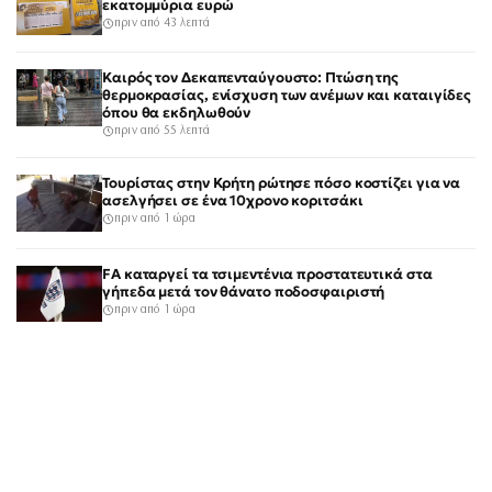
εκατομμύρια ευρώ
πριν από 43 λεπτά
Καιρός τον Δεκαπενταύγουστο: Πτώση της
θερμοκρασίας, ενίσχυση των ανέμων και καταιγίδες
όπου θα εκδηλωθούν
πριν από 55 λεπτά
Τουρίστας στην Κρήτη ρώτησε πόσο κοστίζει για να
ασελγήσει σε ένα 10χρονο κοριτσάκι
πριν από 1 ώρα
FA καταργεί τα τσιμεντένια προστατευτικά στα
γήπεδα μετά τον θάνατο ποδοσφαιριστή
πριν από 1 ώρα