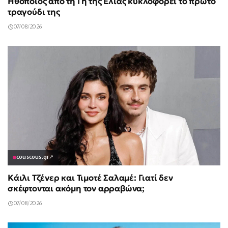
Ηθοποιός από τη Γη της Ελιάς κυκλοφορεί το πρώτο
τραγούδι της
07/08/2026
couscous.gr
↗
Κάιλι Τζένερ και Τιμοτέ Σαλαμέ: Γιατί δεν
σκέφτονται ακόμη τον αρραβώνα;
07/08/2026