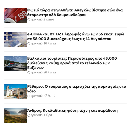
Φωτιά τώρα στην Αθήνα: Απεγκλωβίστηκε σώο ένα
άτομο στην οδό Κουμουνδούρου
πριν από 2 λεπτά
e-ΕΦΚΑ και ΔΥΠΑ: Πληρωμές άνω των 56 εκατ. ευρώ
σε 58.000 δικαιούχους έως τις 14 Αυγούστου
πριν από 10 λεπτά
Βαλκάνιοι τουρίστες: Περισσότερες από 45.000
διελεύσεις καθημερινά από το τελωνείο των
Ευζώνων
πριν από 20 λεπτά
Ρέθυμνο: Ο τουρισμός υπερισχύει της πυρκαγιάς στο
νότο
πριν από 47 λεπτά
Άνδρος: Κυκλαδίτικη φύση, τέχνη και παράδοση
πριν από 1 ώρα