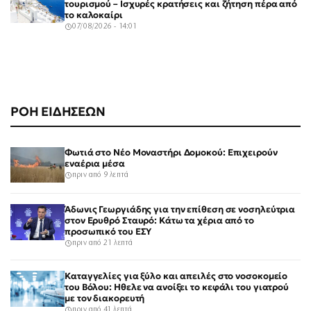
τουρισμού – Ισχυρές κρατήσεις και ζήτηση πέρα από
το καλοκαίρι
07/08/2026 - 14:01
ΡΟΗ ΕΙΔΗΣΕΩΝ
Φωτιά στο Νέο Μοναστήρι Δομοκού: Επιχειρούν
εναέρια μέσα
πριν από 9 λεπτά
Άδωνις Γεωργιάδης για την επίθεση σε νοσηλεύτρια
στον Ερυθρό Σταυρό: Κάτω τα χέρια από το
προσωπικό του ΕΣΥ
πριν από 21 λεπτά
Καταγγελίες για ξύλο και απειλές στο νοσοκομείο
του Βόλου: Ηθελε να ανοίξει το κεφάλι του γιατρού
με τον διακορευτή
πριν από 41 λεπτά