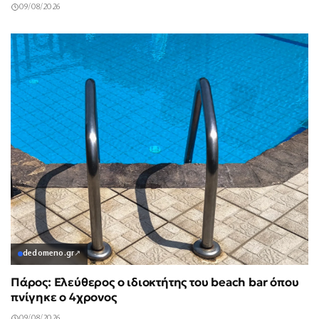
09/08/2026
dedomeno.gr
↗
Πάρος: Ελεύθερος ο ιδιοκτήτης του beach bar όπου
πνίγηκε ο 4χρονος
09/08/2026