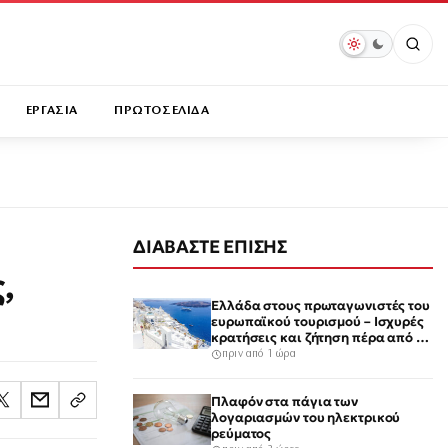
ΕΡΓΑΣΙΑ
ΠΡΩΤΟΣΕΛΙΔΑ
ΔΙΑΒΑΣΤΕ ΕΠΙΣΗΣ
,
Ελλάδα στους πρωταγωνιστές του
ευρωπαϊκού τουρισμού – Ισχυρές
κρατήσεις και ζήτηση πέρα από το
καλοκαίρι
πριν από 1 ώρα
Πλαφόν στα πάγια των
λογαριασμών του ηλεκτρικού
ρεύματος