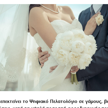
επεκτείνει το Ψηφιακό Πελατολόγιο σε γάμους, β