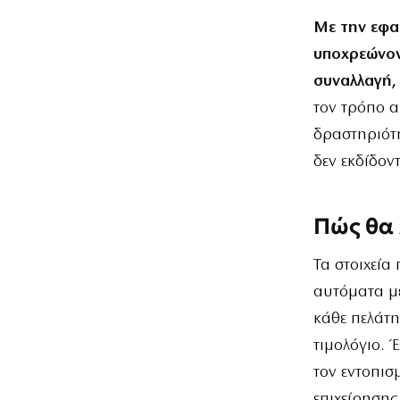
Με την εφα
υποχρεώνον
συναλλαγή,
τον τρόπο α
δραστηριότη
δεν εκδίδον
Πώς θα 
Τα στοιχεία
αυτόματα με
κάθε πελάτη 
τιμολόγιο. Έ
τον εντοπισ
επιχείρησης