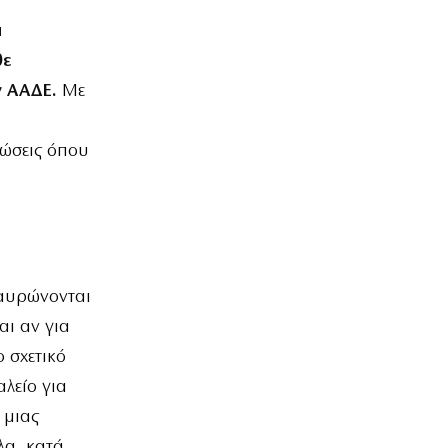
α
θε
ν ΑΑΔΕ.
Με
τώσεις όπου
ταυρώνονται
αι αν για
ο σχετικό
αλείο για
 μιας
λα, κατά