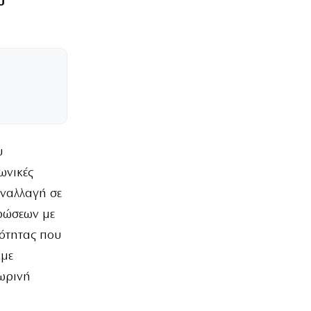
υ
υ
ωνικές
υναλλαγή σε
ρώσεων με
ότητας που
 με
ωρινή