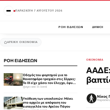
ΠΑΡΑΣΚΕΥΉ 7 ΑΥΓΟΎΣΤΟΥ 2026
ΡΟΗ ΕΙΔΗΣΕΩΝ
ΔΗΜΟΙ
ΑΡΧΙΚΉ
ΟΙΚΟΝΟΜΙΑ
ΡΟΗ ΕΙΔΗΣΕΩΝ
ΟΙΚΟΝΟΜΙΑ
ΑΑΔΕ:
Οδηγός του φορτηγού για το
βαπτί
θανατηφόρο τροχαίο στις Σέρρες:
Το ΙΧ είχε χάσει τον έλεγχο, έφυγε
στο αντίθετο ρεύμα
πριν από 55 λεπτά
Νίκος 
Υπόθεση των υποκλοπών: Μένει
Παρασκευ
στο αρχείο με απόφαση του
εισαγγελέα του Αρείου Πάγου