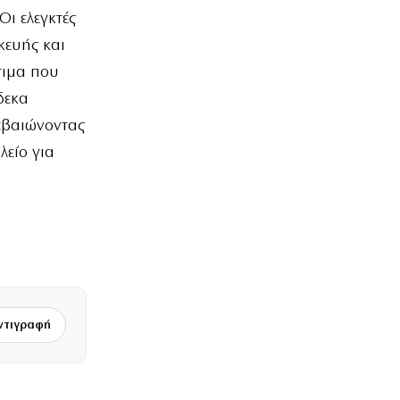
ι ελεγκτές
κευής και
τιμα που
δεκα
βεβαιώνοντας
λείο για
ντιγραφή