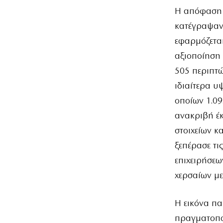
Η απόφαση γ
κατέγραψαν 
εφαρμόζεται
αξιοποίηση 
505 περιπτώ
ιδιαίτερα υ
οποίων 1.0
ανακριβή έκ
στοιχείων κ
ξεπέρασε τι
επιχειρήσεω
χερσαίων μ
Η εικόνα πα
πραγματοποι