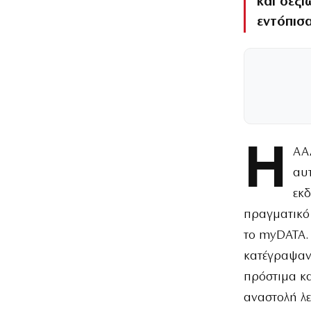
και δεξ
εντόπισα
Η
ΑΑΔ
αυτ
εκδ
πραγματικό 
το myDATA.
κατέγραψαν 
πρόστιμα κ
αναστολή λε