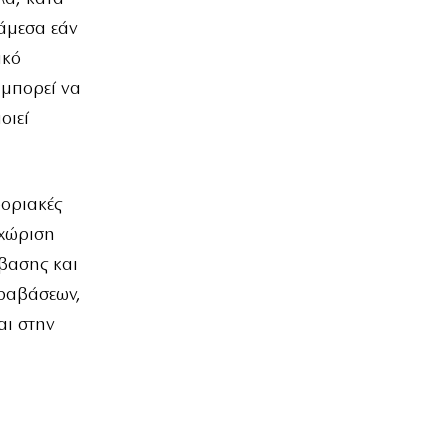
 άμεσα εάν
ακό
 μπορεί να
οιεί
φοριακές
αχώριση
άβασης και
αραβάσεων,
αι στην