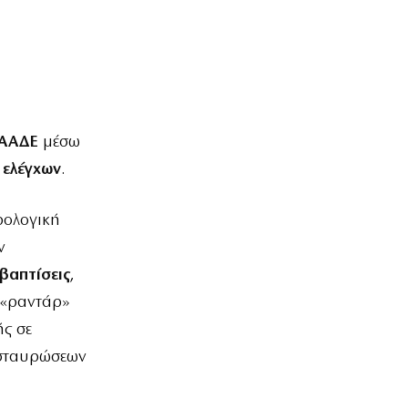
ΑΑΔΕ
μέσω
 ελέγχων
.
ρολογική
ν
βαπτίσεις
,
 «ραντάρ»
ής σε
ασταυρώσεων