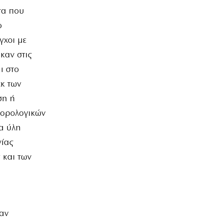
τα που
ο
γχοι με
καν στις
ι στο
εκ των
ση ή
 φορολογικών
α ύλη
γίας
 και των
ψαν