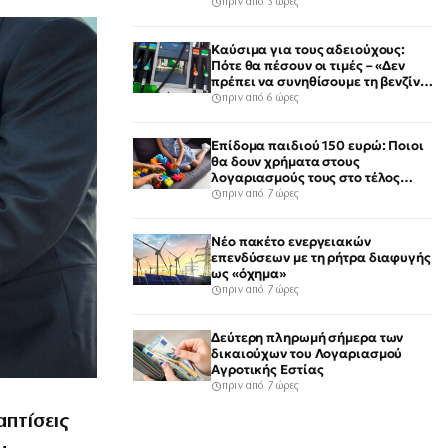
πριν από 3 ώρες
Καύσιμα για τους αδειούχους:
Πότε θα πέσουν οι τιμές – «Δεν
πρέπει να συνηθίσουμε τη βενζίνη
στα 2 ευρώ»
πριν από 6 ώρες
Επίδομα παιδιού 150 ευρώ: Ποιοι
θα δουν χρήματα στους
λογαριασμούς τους στο τέλος
Αυγούστου
πριν από 7 ώρες
Νέο πακέτο ενεργειακών
επενδύσεων με τη ρήτρα διαφυγής
ως «όχημα»
πριν από 7 ώρες
Δεύτερη πληρωμή σήμερα των
δικαιούχων του Λογαριασμού
Αγροτικής Εστίας
πριν από 7 ώρες
απτίσεις