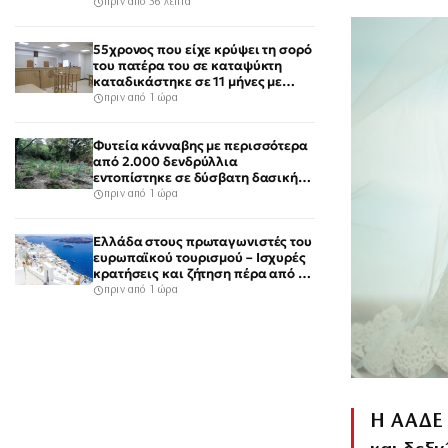
πριν από 56 λεπτά
55χρονος που είχε κρύψει τη σορό
του πατέρα του σε καταψύκτη
καταδικάστηκε σε 11 μήνες με
αναστολή
πριν από 1 ώρα
Φυτεία κάνναβης με περισσότερα
από 2.000 δενδρύλλια
εντοπίστηκε σε δύσβατη δασική
περιοχή στη Φθιώτιδα
πριν από 1 ώρα
Ελλάδα στους πρωταγωνιστές του
ευρωπαϊκού τουρισμού – Ισχυρές
κρατήσεις και ζήτηση πέρα από το
καλοκαίρι
πριν από 1 ώρα
Η ΑΑΔΕ 