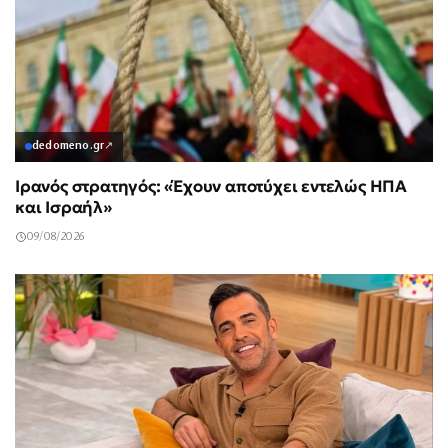
dedomeno.gr
↗
Ιρανός στρατηγός: «Έχουν αποτύχει εντελώς ΗΠΑ
και Ισραήλ»
09/08/2026