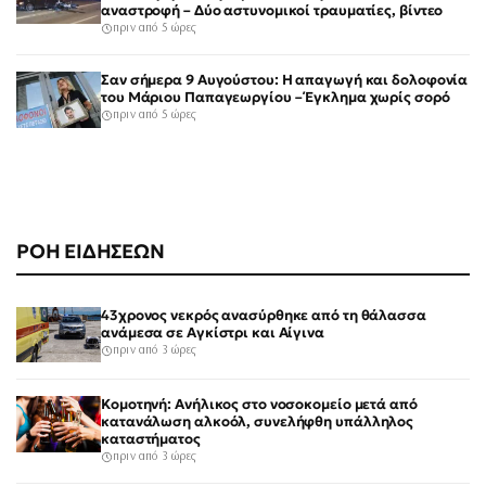
αναστροφή – Δύο αστυνομικοί τραυματίες, βίντεο
πριν από 5 ώρες
Σαν σήμερα 9 Αυγούστου: Η απαγωγή και δολοφονία
του Μάριου Παπαγεωργίου – Έγκλημα χωρίς σορό
πριν από 5 ώρες
ΡΟΗ ΕΙΔΗΣΕΩΝ
43χρονος νεκρός ανασύρθηκε από τη θάλασσα
ανάμεσα σε Αγκίστρι και Αίγινα
πριν από 3 ώρες
Κομοτηνή: Ανήλικος στο νοσοκομείο μετά από
κατανάλωση αλκοόλ, συνελήφθη υπάλληλος
καταστήματος
πριν από 3 ώρες