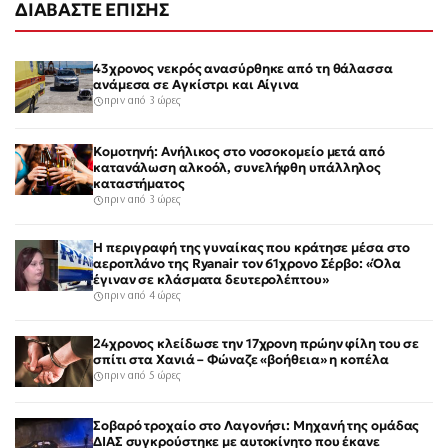
ΔΙΑΒΑΣΤΕ ΕΠΙΣΗΣ
43χρονος νεκρός ανασύρθηκε από τη θάλασσα
ανάμεσα σε Αγκίστρι και Αίγινα
πριν από 3 ώρες
Κομοτηνή: Ανήλικος στο νοσοκομείο μετά από
κατανάλωση αλκοόλ, συνελήφθη υπάλληλος
καταστήματος
πριν από 3 ώρες
Η περιγραφή της γυναίκας που κράτησε μέσα στο
αεροπλάνο της Ryanair τον 61χρονο Σέρβο: «Όλα
έγιναν σε κλάσματα δευτερολέπτου»
πριν από 4 ώρες
24χρονος κλείδωσε την 17χρονη πρώην φίλη του σε
σπίτι στα Χανιά – Φώναζε «βοήθεια» η κοπέλα
πριν από 5 ώρες
Σοβαρό τροχαίο στο Λαγονήσι: Μηχανή της ομάδας
ΔΙΑΣ συγκρούστηκε με αυτοκίνητο που έκανε