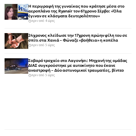
Η περιγραφή της γυναίκας που κράτησε μέσα στο
αεροπλάνο της Ryanair τον 61χρονο Σέρβο: «Όλα
έγιναν σε κλάσματα δευτερολέπτου»
πριν από 4 ώρες
24χρονος κλείδωσε την 17χρονη πρώην φίλη του σε
σπίτι στα Χανιά – Φώναζε «βοήθεια» η κοπέλα
πριν από 5 ώρες
Σοβαρό τροχαίο στο Λαγονήσι: Μηχανή της ομάδας
ΔΙΑΣ συγκρούστηκε με αυτοκίνητο που έκανε
αναστροφή – Δύο αστυνομικοί τραυματίες, βίντεο
πριν από 5 ώρες