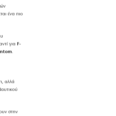
κών
ται ένα πιο
ου
αντί για
F-
antom
.
η, αλλά
Ναυτικού
ουν στην