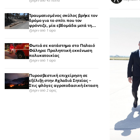
μόλις είδε τη ΔΙ.ΑΣ.
πριν από 45 λεπτά
Τραυματισμένος σκύλος βρήκε τον
δρόμο για το σπίτι που τον
φρόντιζε, μία εβδομάδα μετά τη
φωτιά στο Πόρτο Γερμενό
πριν από 1 ώρα
Φωτιά σε κατάστημα στο Παλαιό
Φάληρο: Προληπτική εκκένωση
πολυκατοικίας
πριν από 1 ώρα
Πυροσβεστική επιχείρηση σε
εξέλιξη στην Αχλαδιά Σητείας –
Στις φλόγες αγροτοδασική έκταση
πριν από 2 ώρες