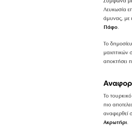
Σύμφωνα με 
Λευκωσία επ
άμυνας, με
Πάφο
.
Το δημοσίευ
μαχητικών σ
αποκτήσει π
Αναφορέ
Το τουρκικό
πιο αποτελε
αναφερθεί σ
Ακρωτήρι
.