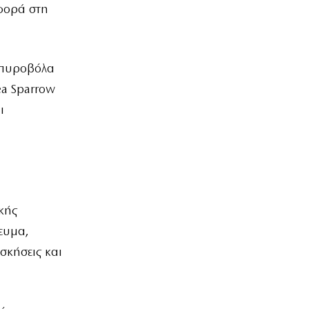
φορά στη
α πυροβόλα
ea Sparrow
ι
κής
ευμα,
ασκήσεις και