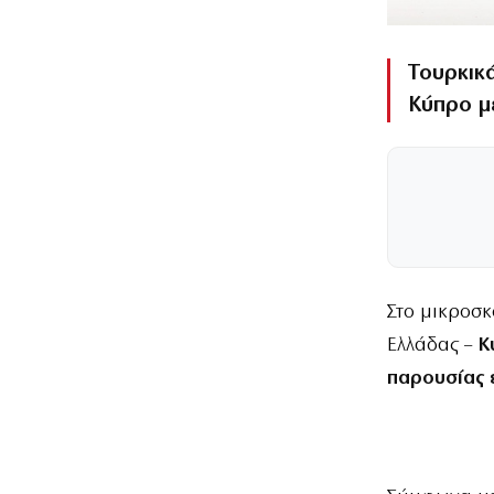
Τουρκικ
Κύπρο μ
Στο μικροσ
Ελλάδας –
Κ
παρουσίας 