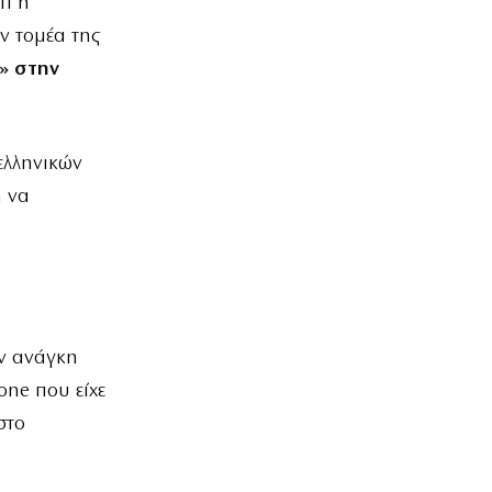
τι η
ν τομέα της
» στην
ελληνικών
η να
ην ανάγκη
one που είχε
στο