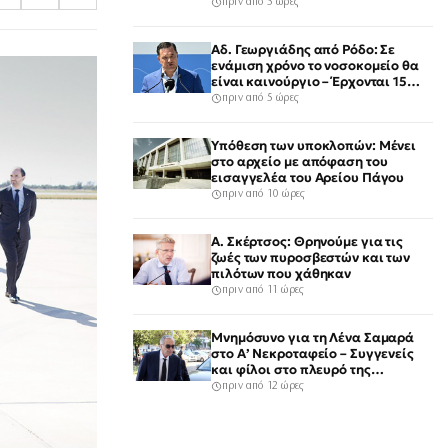
πρόκληση για την Αθήνα, λέει η
πριν από 5 ώρες
ΕΛΑΣ
Αδ. Γεωργιάδης από Ρόδο: Σε
ενάμιση χρόνο το νοσοκομείο θα
είναι καινούργιο – Έρχονται 15
νοσηλευτές και ενισχύεται το
πριν από 5 ώρες
Ακτινολογικό
Υπόθεση των υποκλοπών: Μένει
στο αρχείο με απόφαση του
εισαγγελέα του Αρείου Πάγου
πριν από 10 ώρες
Α. Σκέρτσος: Θρηνούμε για τις
ζωές των πυροσβεστών και των
πιλότων που χάθηκαν
πριν από 11 ώρες
Μνημόσυνο για τη Λένα Σαμαρά
στο Α’ Νεκροταφείο – Συγγενείς
και φίλοι στο πλευρό της
οικογένειας
πριν από 12 ώρες