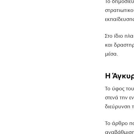
Το δημοσίε
στρατιωτικο
εκπαίδευσης
Στο ίδιο πλ
και δραστηρ
μέσα.
Η Άγκυρ
Το ύφος του
στενά την ε
διεύρυνση τ
Το άρθρο πα
αναβάθμισης