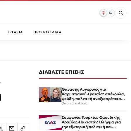
ΕΡΓΑΣΙΑ
ΠΡΩΤΟΣΕΛΙΔΑ
ΔΙΑΒΑΣΤΕ ΕΠΙΣΗΣ
ν
Θανάσης Αυγερινός για
η
Καρυστιανού-Γρατσία: σπέκουλα,
ψεύδη, πολιτική αναξιοπρέπεια
και ανεπίδεκτες μαθήσεως
πριν από 4 ώρες
Συμφωνία Τουρκίας-Σαουδικής
Αραβίας-Πακιστάν: Πλήγμα για
την εξωτερική πολιτική και