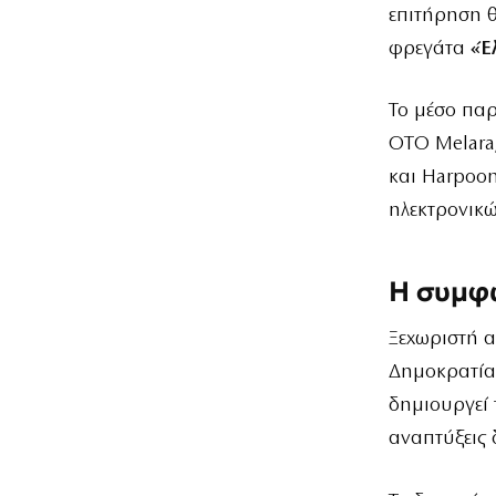
επιτήρηση θ
φρεγάτα
«Έ
Το μέσο παρ
OTO Melara,
και Harpoo
ηλεκτρονικώ
Η συμφω
Ξεχωριστή 
Δημοκρατίας
δημιουργεί τ
αναπτύξεις 