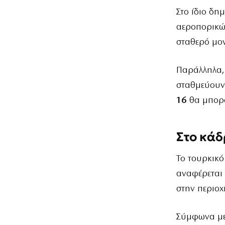
Στο ίδιο δη
αεροπορικών
σταθερό μο
Παράλληλα,
σταθμεύουν 
16
θα μπορο
Στο κάδ
Το τουρκικό
αναφέρεται
στην περιοχ
Σύμφωνα με 