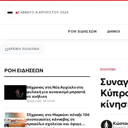
ΣΆΒΒΑΤΟ 8 ΑΥΓΟΎΣΤΟΥ 2026
ΡΟΗ ΕΙΔΗΣΕΩΝ
ΔΗΜΟΙ
ΑΡΧΙΚΉ
ΠΟΛΙΤΙΚΗ
ΡΟΗ ΕΙΔΗΣΕΩΝ
ΠΟΛΙΤΙΚΗ
Συναγ
66χρονος στη Νέα Αγχίαλο στη
Κύπρο
φυλακή για αυνανισμό μπροστά
σε ανήλικη
κίνησ
πριν από 38 λεπτά
35χρονος στο Μαρούσι πέταξε 106
συσκευασίες κάνναβης σε
Κώστα
προαύλιο σχολείου και έφυγε
Κυριακή 1