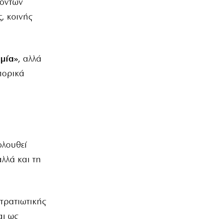
κόντων
, κοινής
μία»
, αλλά
πορικά
ολουθεί
λλά και τη
στρατιωτικής
αι ως