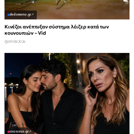
dedomeno.gr
↗
Κινέζοι ανέπτυξαν σύστημα λέιζερ κατά των
κουνουπιών – Vid
09/08/2026
couscous.gr
↗