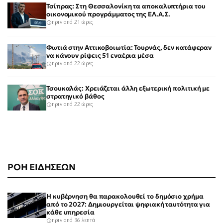
Τσίπρας: Στη Θεσσαλονίκη τα αποκαλυπτήρια του
οικονομικού προγράμματος της ΕΛ.Α.Σ.
πριν από 21 ώρες
Φωτιά στην Αττικοβοιωτία: Τουρνάς, δεν κατάφεραν
να κάνουν ρίψεις 51 εναέρια μέσα
πριν από 22 ώρες
Τσουκαλάς: Χρειάζεται άλλη εξωτερική πολιτική με
στρατηγικό βάθος
πριν από 22 ώρες
ΡΟΗ ΕΙΔΗΣΕΩΝ
Η κυβέρνηση θα παρακολουθεί το δημόσιο χρήμα
από το 2027: Δημιουργείται ψηφιακή ταυτότητα για
κάθε υπηρεσία
πριν από 36 λεπτά