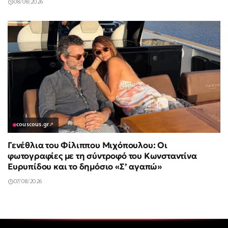
08/08/2026
couscous.gr
↗
Γενέθλια του Φίλιππου Μιχόπουλου: Οι
φωτογραφίες με τη σύντροφό του Κωνσταντίνα
Ευρυπίδου και το δημόσιο «Σ’ αγαπώ»
07/08/2026