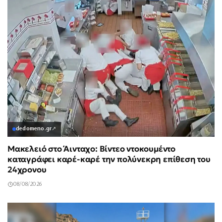
dedomeno.gr
↗
Μακελειό στο Άινταχο: Βίντεο ντοκουμέντο
καταγράφει καρέ-καρέ την πολύνεκρη επίθεση του
24χρονου
08/08/2026