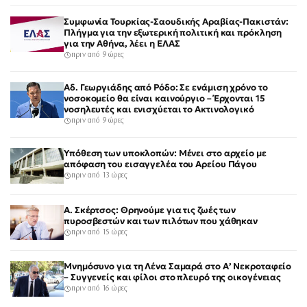
Συμφωνία Τουρκίας-Σαουδικής Αραβίας-Πακιστάν:
Πλήγμα για την εξωτερική πολιτική και πρόκληση
για την Αθήνα, λέει η ΕΛΑΣ
πριν από 9 ώρες
Αδ. Γεωργιάδης από Ρόδο: Σε ενάμιση χρόνο το
νοσοκομείο θα είναι καινούργιο – Έρχονται 15
νοσηλευτές και ενισχύεται το Ακτινολογικό
πριν από 9 ώρες
Υπόθεση των υποκλοπών: Μένει στο αρχείο με
απόφαση του εισαγγελέα του Αρείου Πάγου
πριν από 13 ώρες
Α. Σκέρτσος: Θρηνούμε για τις ζωές των
πυροσβεστών και των πιλότων που χάθηκαν
πριν από 15 ώρες
Μνημόσυνο για τη Λένα Σαμαρά στο Α’ Νεκροταφείο
– Συγγενείς και φίλοι στο πλευρό της οικογένειας
πριν από 16 ώρες