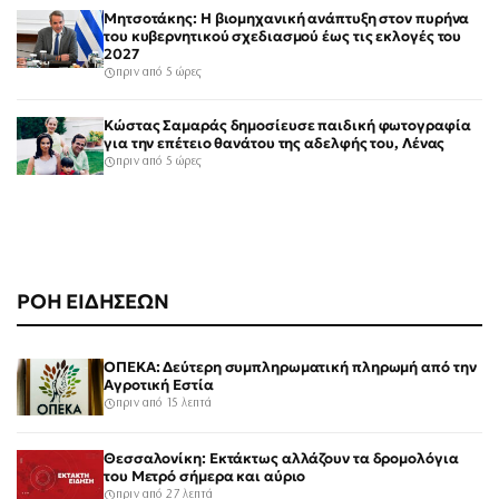
Μητσοτάκης: Η βιομηχανική ανάπτυξη στον πυρήνα
του κυβερνητικού σχεδιασμού έως τις εκλογές του
2027
πριν από 5 ώρες
Κώστας Σαμαράς δημοσίευσε παιδική φωτογραφία
για την επέτειο θανάτου της αδελφής του, Λένας
πριν από 5 ώρες
ΡΟΗ ΕΙΔΗΣΕΩΝ
ΟΠΕΚΑ: Δεύτερη συμπληρωματική πληρωμή από την
Αγροτική Εστία
πριν από 15 λεπτά
Θεσσαλονίκη: Εκτάκτως αλλάζουν τα δρομολόγια
του Μετρό σήμερα και αύριο
πριν από 27 λεπτά