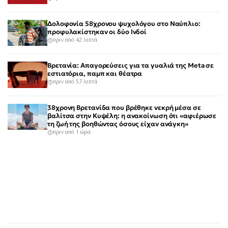
Δολοφονία 58χρονου ψυχολόγου στο Ναύπλιο:
προφυλακίστηκαν οι δύο Ινδοί
πριν από 42 λεπτά
Βρετανία: Απαγορεύσεις για τα γυαλιά της Meta σε
εστιατόρια, παμπ και θέατρα
πριν από 57 λεπτά
38χρονη Βρετανίδα που βρέθηκε νεκρή μέσα σε
βαλίτσα στην Κυψέλη: η ανακοίνωση ότι «αφιέρωσε
τη ζωή της βοηθώντας όσους είχαν ανάγκη»
πριν από 1 ώρα