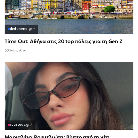
dedomeno.gr
↗
Time Out: Αθήνα στις 20 top πόλεις για τη Gen Z
06/08/2026
couscous.gr
↗
Μαριαλένα Ρουμελιώτη: Βίντεο από τη νέα