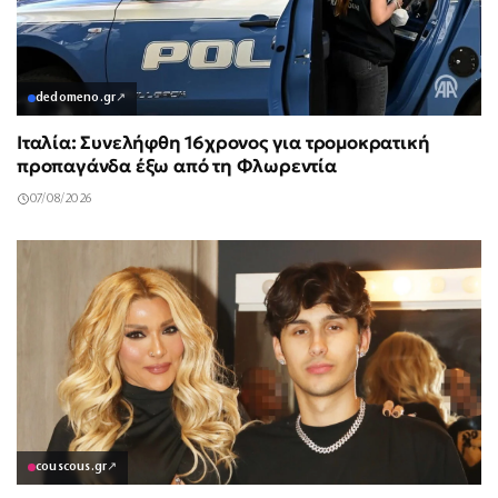
dedomeno.gr
↗
Ιταλία: Συνελήφθη 16χρονος για τρομοκρατική
προπαγάνδα έξω από τη Φλωρεντία
07/08/2026
couscous.gr
↗