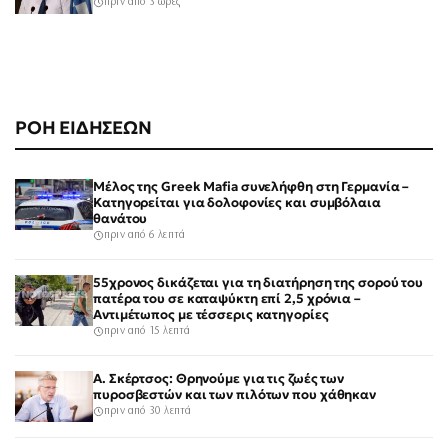
πριν από 3 ώρες
ΡΟΗ ΕΙΔΗΣΕΩΝ
Μέλος της Greek Mafia συνελήφθη στη Γερμανία –
Κατηγορείται για δολοφονίες και συμβόλαια
θανάτου
πριν από 6 λεπτά
55χρονος δικάζεται για τη διατήρηση της σορού του
πατέρα του σε καταψύκτη επί 2,5 χρόνια –
Αντιμέτωπος με τέσσερις κατηγορίες
πριν από 15 λεπτά
Α. Σκέρτσος: Θρηνούμε για τις ζωές των
πυροσβεστών και των πιλότων που χάθηκαν
πριν από 30 λεπτά