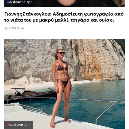
dedomeno.gr
↗
Γιάννης Στάνκογλου: Αδημοσίευτη φωτογραφία από
τα νιάτα του με μακρύ μαλλί, τσιγάρο και ουίσκι
07/08/2026
couscous.gr
↗