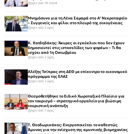
πριν από 30 λεπτά
Μνημόσυνο για τη Λένα Σαμαρά στο Α’ Νεκροταφείο
– Συγγενείς και φίλοι στο πλευρό της οικογένειας
πριν από 2 ώρες
Κ. Χατδηδάκης: Άκυρες οι εγκύκλιοι που δεν έχουν
δημοσιευτεί στις ιστοσελίδες των φορέων – Τι θα
ισχύει από 1η Οκτωβρίου
πριν από 2 ώρες
Αλέξης Τσίπρας στη ΔΕΘ με επίκεντρο το οικονομικό
πρόγραμμα της ΕΛΑΣ
πριν από 3 ώρες
Θεσμοθετήθηκε το Ειδικό Χωροταξικό Πλαίσιο για
τον τουρισμό – στρατηγικό εργαλείο για βιώσιμη
τουριστική ανάπτυξη
πριν από 3 ώρες
Τ. Θεοδωρικάκος: Ενεργοποιείται το καθεστώς
Άμυνας για την ενίσχυση της αμυντικής βιομηχανίας