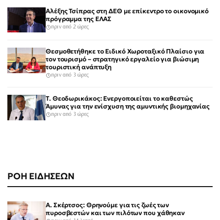
Αλέξης Τσίπρας στη ΔΕΘ με επίκεντρο το οικονομικό
πρόγραμμα της ΕΛΑΣ
πριν από 2 ώρες
Θεσμοθετήθηκε το Ειδικό Χωροταξικό Πλαίσιο για
τον τουρισμό – στρατηγικό εργαλείο για βιώσιμη
τουριστική ανάπτυξη
πριν από 3 ώρες
Τ. Θεοδωρικάκος: Ενεργοποιείται το καθεστώς
Άμυνας για την ενίσχυση της αμυντικής βιομηχανίας
πριν από 3 ώρες
ΡΟΗ ΕΙΔΗΣΕΩΝ
Α. Σκέρτσος: Θρηνούμε για τις ζωές των
πυροσβεστών και των πιλότων που χάθηκαν