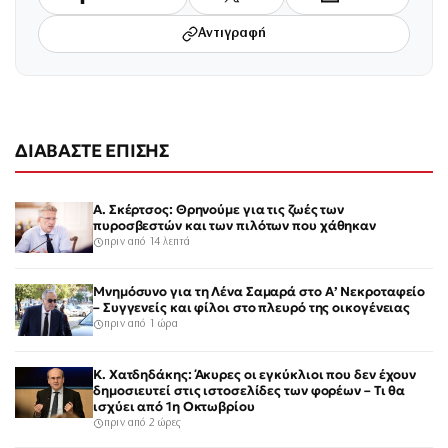
Αντιγραφή
ΔΙΑΒΑΣΤΕ ΕΠΙΣΗΣ
Α. Σκέρτσος: Θρηνούμε για τις ζωές των
πυροσβεστών και των πιλότων που χάθηκαν
πριν από 14 λεπτά
Μνημόσυνο για τη Λένα Σαμαρά στο Α’ Νεκροταφείο
– Συγγενείς και φίλοι στο πλευρό της οικογένειας
πριν από 1 ώρα
Κ. Χατδηδάκης: Άκυρες οι εγκύκλιοι που δεν έχουν
δημοσιευτεί στις ιστοσελίδες των φορέων – Τι θα
ισχύει από 1η Οκτωβρίου
πριν από 2 ώρες