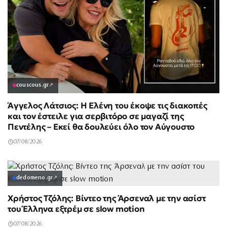
couscous.gr
↗
Άγγελος Λάτσιος: Η Ελένη του έκοψε τις διακοπές
και τον έστειλε για σερβιτόρο σε μαγαζί της
Πεντέλης – Εκεί θα δουλεύει όλο τον Αύγουστο
07/08/2026
dedomeno.gr
↗
Χρήστος Τζόλης: Βίντεο της Άρσεναλ με την ασίστ
του Έλληνα εξτρέμ σε slow motion
07/08/2026