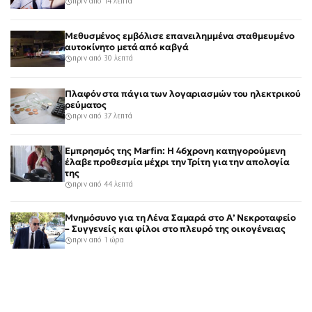
πριν από 14 λεπτά
Μεθυσμένος εμβόλισε επανειλημμένα σταθμευμένο
αυτοκίνητο μετά από καβγά
πριν από 30 λεπτά
Πλαφόν στα πάγια των λογαριασμών του ηλεκτρικού
ρεύματος
πριν από 37 λεπτά
Εμπρησμός της Marfin: Η 46χρονη κατηγορούμενη
έλαβε προθεσμία μέχρι την Τρίτη για την απολογία
της
πριν από 44 λεπτά
Μνημόσυνο για τη Λένα Σαμαρά στο Α’ Νεκροταφείο
– Συγγενείς και φίλοι στο πλευρό της οικογένειας
πριν από 1 ώρα