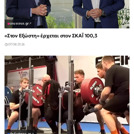
couscous.gr
↗
«Στον Εξώστη» έρχεται στον ΣΚΑΪ 100,3
07/08/2026