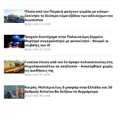
Πλοία από τον Πειραιά φεύγουν γεμάτα με κόσμο –
Ξεκίνησε το δεύτερο κύμα εξόδου των αδειούχων του
Αυγούστου
πριν από 23 λεπτά
Τροχαίο δυστύχημα στην Παλαιοκώμη Σερρών:
Φορτηγό συγκρούστηκε με αυτοκίνητο – Νεκροί οι
επιβάτες του ΙΧ
πριν από 33 λεπτά
Γυναίκα έπεσε από τον 5ο όροφο πολυκατοικίας στη
Μιχαλακοπούλου σε ακάλυπτο – Ανασύρθηκε χωρίς
τις αισθήσεις της
πριν από 41 λεπτά
Καιρός: Μελτέμια έως 8 μποφόρ στην Ελλάδα και 36
βαθμούς Κελσίου θα δείξουν τα θερμόμετρα
πριν από 48 λεπτά