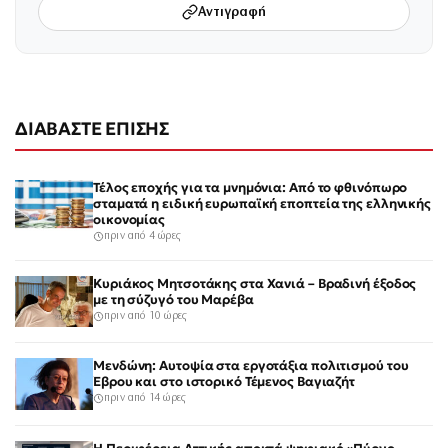
Αντιγραφή
ΔΙΑΒΑΣΤΕ ΕΠΙΣΗΣ
Τέλος εποχής για τα μνημόνια: Από το φθινόπωρο
σταματά η ειδική ευρωπαϊκή εποπτεία της ελληνικής
οικονομίας
πριν από 4 ώρες
Κυριάκος Μητσοτάκης στα Χανιά – Βραδινή έξοδος
με τη σύζυγό του Μαρέβα
πριν από 10 ώρες
Μενδώνη: Αυτοψία στα εργοτάξια πολιτισμού του
Έβρου και στο ιστορικό Τέμενος Βαγιαζήτ
πριν από 14 ώρες