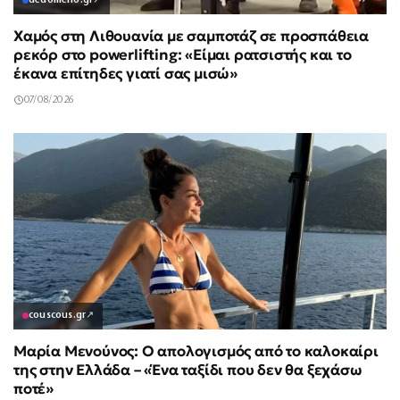
dedomeno.gr
↗
Χαμός στη Λιθουανία με σαμποτάζ σε προσπάθεια
ρεκόρ στο powerlifting: «Είμαι ρατσιστής και το
έκανα επίτηδες γιατί σας μισώ»
07/08/2026
couscous.gr
↗
Μαρία Μενούνος: Ο απολογισμός από το καλοκαίρι
της στην Ελλάδα – «Ένα ταξίδι που δεν θα ξεχάσω
ποτέ»