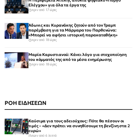
Η Περιφέρεια Αττικής αποκτά ψηφιακό «Πύργο
Ελέγχου» για όλα τα έργα της
πριν από 17 ώρες
Άδωνις και Κυρανάκης ζητούν από τον Τραμπ
παρέμβαση για τα Μάρμαρα του Παρθενώνα:
«Μπορεί να αφήσει ιστορική παρακαταθήκη»
πριν από 18 ώρες
Μαρία Καρυστιανού: Κάνει λόγο για στοχοποίηση
του κόμματός της από τα μέσα ενημέρωσης
πριν από 18 ώρες
ΡΟΗ ΕΙΔΗΣΕΩΝ
Καύσιμα για τους αδειούχους: Πότε θα πέσουν οι
τιμές – «Δεν πρέπει να συνηθίσουμε τη βενζίνη στα 2
ευρώ»
πριν από 6 λεπτά