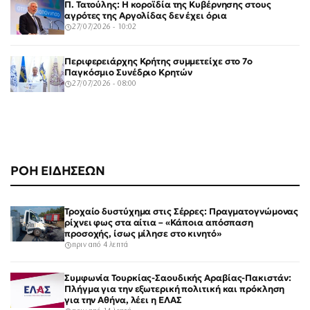
Π. Τατούλης: Η κοροϊδία της Κυβέρνησης στους
αγρότες της Αργολίδας δεν έχει όρια
27/07/2026 - 10:02
Περιφερειάρχης Κρήτης συμμετείχε στο 7ο
Παγκόσμιο Συνέδριο Κρητών
27/07/2026 - 08:00
ΡΟΗ ΕΙΔΗΣΕΩΝ
Τροχαίο δυστύχημα στις Σέρρες: Πραγματογνώμονας
ρίχνει φως στα αίτια – «Κάποια απόσπαση
προσοχής, ίσως μίλησε στο κινητό»
πριν από 4 λεπτά
Συμφωνία Τουρκίας-Σαουδικής Αραβίας-Πακιστάν:
Πλήγμα για την εξωτερική πολιτική και πρόκληση
για την Αθήνα, λέει η ΕΛΑΣ