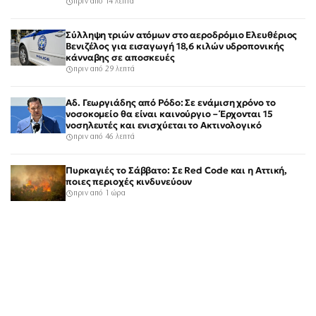
πριν από 14 λεπτά
Σύλληψη τριών ατόμων στο αεροδρόμιο Ελευθέριος
Βενιζέλος για εισαγωγή 18,6 κιλών υδροπονικής
κάνναβης σε αποσκευές
πριν από 29 λεπτά
Αδ. Γεωργιάδης από Ρόδο: Σε ενάμιση χρόνο το
νοσοκομείο θα είναι καινούργιο – Έρχονται 15
νοσηλευτές και ενισχύεται το Ακτινολογικό
πριν από 46 λεπτά
Πυρκαγιές το Σάββατο: Σε Red Code και η Αττική,
ποιες περιοχές κινδυνεύουν
πριν από 1 ώρα