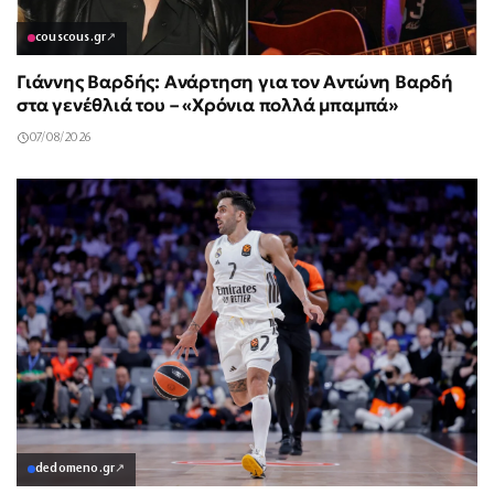
couscous.gr
↗
Γιάννης Βαρδής: Ανάρτηση για τον Αντώνη Βαρδή
στα γενέθλιά του – «Χρόνια πολλά μπαμπά»
07/08/2026
dedomeno.gr
↗