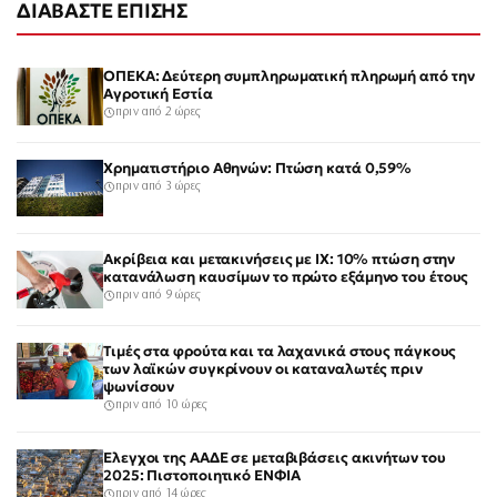
ΔΙΑΒΑΣΤΕ ΕΠΙΣΗΣ
ΟΠΕΚΑ: Δεύτερη συμπληρωματική πληρωμή από την
Αγροτική Εστία
πριν από 2 ώρες
Χρηματιστήριο Αθηνών: Πτώση κατά 0,59%
πριν από 3 ώρες
Ακρίβεια και μετακινήσεις με ΙΧ: 10% πτώση στην
κατανάλωση καυσίμων το πρώτο εξάμηνο του έτους
πριν από 9 ώρες
Τιμές στα φρούτα και τα λαχανικά στους πάγκους
των λαϊκών συγκρίνουν οι καταναλωτές πριν
ψωνίσουν
πριν από 10 ώρες
Έλεγχοι της ΑΑΔΕ σε μεταβιβάσεις ακινήτων του
2025: Πιστοποιητικό ΕΝΦΙΑ
πριν από 14 ώρες