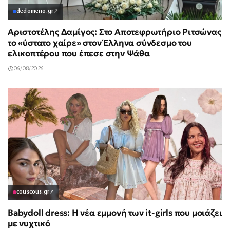
dedomeno.gr
↗
Αριστοτέλης Δαμίγος: Στο Αποτεφρωτήριο Ριτσώνας
το «ύστατο χαίρε» στον Έλληνα σύνδεσμο του
ελικοπτέρου που έπεσε στην Ψάθα
06/08/2026
couscous.gr
↗
Babydoll dress: Η νέα εμμονή των it-girls που μοιάζει
με νυχτικό