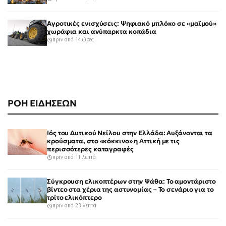
Αγροτικές ενισχύσεις: Ψηφιακό μπλόκο σε «μαϊμού»
χωράφια και ανύπαρκτα κοπάδια
πριν από 14 ώρες
ΡΟΗ ΕΙΔΗΣΕΩΝ
Ιός του Δυτικού Νείλου στην Ελλάδα: Αυξάνονται τα
κρούσματα, στο «κόκκινο» η Αττική με τις
περισσότερες καταγραφές
πριν από 11 λεπτά
Σύγκρουση ελικοπτέρων στην Ψάθα: Το αμοντάριστο
βίντεο στα χέρια της αστυνομίας – Το σενάριο για το
τρίτο ελικόπτερο
πριν από 23 λεπτά