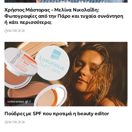
Χρήστος Μάστορας – Μελίνα Νικολαΐδη:
Φωτογραφίες από την Πάρο και τυχαία συνάντηση
ή κάτι περισσότερο;
06/08/2026
couscous.gr
↗
Πούδρες με SPF που προτιμά η beauty editor
06/08/2026