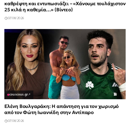
καθρέφτη και εντυπωσιάζει – «Χάνουμε τουλάχιστον
25 κιλά η καθεμία…» (Βίντεο)
07/08/2026
couscous.gr
↗
Ελένη Βουλγαράκη: Η απάντηση για τον χωρισμό
από τον Φώτη Ιωαννίδη στην Αντίπαρο
07/08/2026