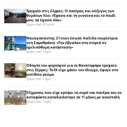
Τροχαίο στις Σέρρες: Ο πατέρας και σύζυγος των
θυμάτων λέει «Έχασα και τη γυναίκα και το παιδί
μου, τα έχασα όλα»
πριν από 59 λεπτά
Ναυαγοσώστης 21 ετών έσωσε Ιταλίδα τουρίστρια
στη Σαμοθράκη: «Την έβγαλαν στη στεριά σε
ημιλιπόθυμη κατάσταση»
πριν από 1 ώρα
Οδηγός του φορτηγού για το θανατηφόρο τροχαίο
στις Σέρρες: Το ΙΧ είχε χάσει τον έλεγχο, έφυγε στο
αντίθετο ρεύμα
πριν από 3 ώρες
55χρονος που είχε κρύψει τη σορό του πατέρα του σε
καταψύκτη καταδικάστηκε σε 11 μήνες με αναστολή
πριν από 3 ώρες