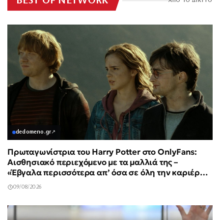
BEST OF NETWORK
ΑΠΟ ΤΟ ΔΙΚΤΥΟ
dedomeno.gr
↗
Πρωταγωνίστρια του Harry Potter στο OnlyFans:
Αισθησιακό περιεχόμενο με τα μαλλιά της –
«Έβγαλα περισσότερα απ’ όσα σε όλη την καριέρα
μου»
09/08/2026