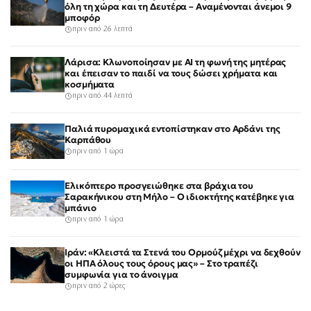
όλη τη χώρα και τη Δευτέρα – Αναμένονται άνεμοι 9
μποφόρ
πριν από 26 λεπτά
Λάρισα: Κλωνοποίησαν με AI τη φωνή της μητέρας
και έπεισαν το παιδί να τους δώσει χρήματα και
κοσμήματα
πριν από 44 λεπτά
Παλιά πυρομαχικά εντοπίστηκαν στο Αρδάνι της
Καρπάθου
πριν από 1 ώρα
Ελικόπτερο προσγειώθηκε στα βράχια του
Σαρακήνικου στη Μήλο – Ο ιδιοκτήτης κατέβηκε για
μπάνιο
πριν από 1 ώρα
Ιράν: «Κλειστά τα Στενά του Ορμούζ μέχρι να δεχθούν
οι ΗΠΑ όλους τους όρους μας» – Στο τραπέζι
συμφωνία για το άνοιγμα
πριν από 2 ώρες