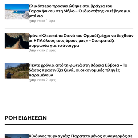
Ελικόπτερο προσγειώθηκε στα βράχια του
Σαρακήνικου στη Μήλο – Ο ιδιοκτήτης κατέβηκε για
μπάνιο
πριν από 1 ώρα
Ιράν: «Κλειστά τα Στενά του Ορμούζ μέχρι να δεχθούν
οι ΗΠΑ όλους τους όρους μας» – Στο τραπέζι
συμφωνία για το άνοιγμα
πριν από 2 ώρες
Πέντε χρόνια από τη φωτιά στη Βόρεια Εύβοια – Το
δάσος πρασινίζει ξανά, οι οικονομικές πληγές
παραμένουν
πριν από 2 ώρες
ΡΟΗ ΕΙΔΗΣΕΩΝ
Κίνδυνος πυρκαγιάς: Παρατεταμένος συναγερμός σε