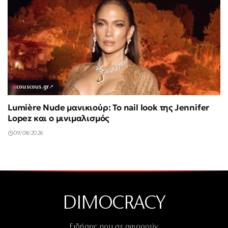
couscous.gr
↗
Lumière Nude μανικιούρ: Το nail look της Jennifer
Lopez και ο μινιμαλισμός
09/08/2026
DIMOCRACY
Ειδήσεις που σε αφορούν.