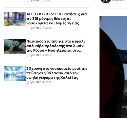
πριν από 2 ώρες
ΑΣΕΠ 6Κ/2026: 1.102 αιτήσεις για
τις 315 μόνιμες θέσεις σε
νοσοκομεία και δομές Υγείας
πριν από 3 ώρες
Ναυτικός χτυπήθηκε στο κεφάλι
από κάβο πρόσδεσης στο λιμάνι
της Ρόδου – Νοσηλεύεται στο
νοσοκομείο
πριν από 3 ώρες
30χρονη στο νοσοκομείο μετά την
πτώση στη θάλασσα από την
υψηλή γέφυρα της Χαλκίδας
πριν από 4 ώρες