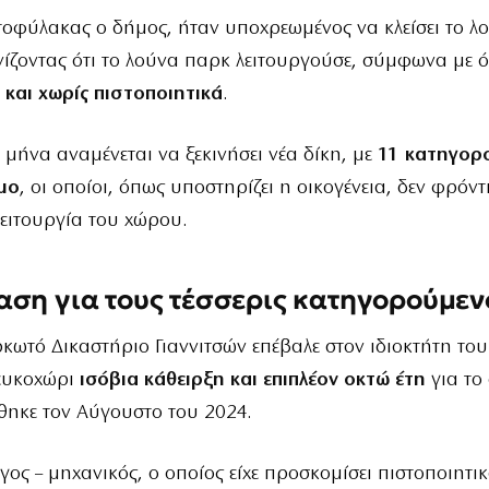
οφύλακας ο δήμος, ήταν υποχρεωμένος να κλείσει το λ
νίζοντας ότι το λούνα παρκ λειτουργούσε, σύμφωνα με ό
 και χωρίς πιστοποιητικά
.
 μήνα αναμένεται να ξεκινήσει νέα δίκη, με
11 κατηγορ
μο
, οι οποίοι, όπως υποστηρίζει η οικογένεια, δεν φρόν
λειτουργία του χώρου.
ση για τους τέσσερις κατηγορούμεν
κωτό Δικαστήριο Γιαννιτσών επέβαλε στον ιδιοκτήτη το
ευκοχώρι
ισόβια κάθειρξη και επιπλέον οκτώ έτη
για το
θηκε τον Αύγουστο του 2024.
ος – μηχανικός, ο οποίος είχε προσκομίσει πιστοποιητικ