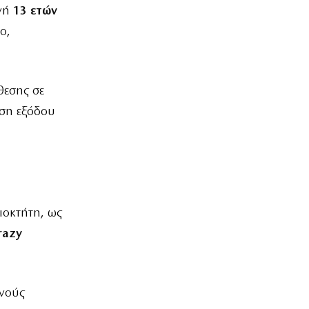
ινή
13 ετών
ο,
θεσης σε
υση εξόδου
ιοκτήτη, ως
razy
ινούς