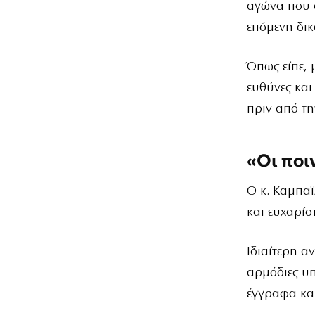
αγώνα που συ
επόμενη δικ
Όπως είπε, 
ευθύνες και
πριν από τη
«Οι ποι
Ο κ. Καμπαϊ
και ευχαρίσ
Ιδιαίτερη α
αρμόδιες υπ
έγγραφα και