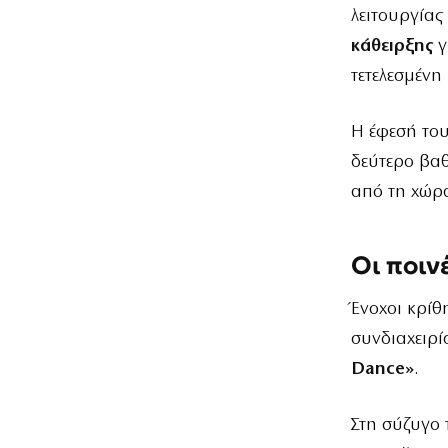
λειτουργίας
κάθειρξης
γ
τετελεσμένη
Η έφεσή του
δεύτερο βαθ
από τη χώρ
Οι ποιν
Ένοχοι κρίθ
συνδιαχειρί
Dance»
.
Στη σύζυγο 