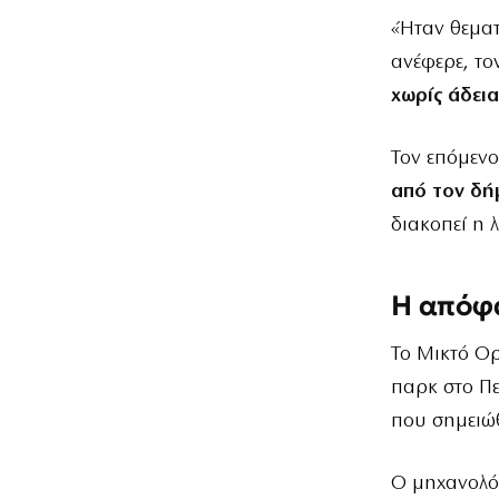
«Ήταν θεματ
ανέφερε, το
χωρίς άδεια
Τον επόμενο
από τον δή
διακοπεί η 
Η απόφα
Το Μικτό Ορ
παρκ στο Π
που σημειώ
Ο μηχανολόγ