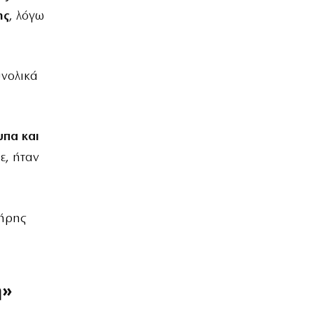
ης
, λόγω
υνολικά
υπα και
ε, ήταν
λήρης
ή»