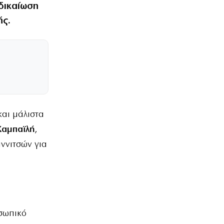
δικαίωση
ής.
και μάλιστα
Καμπαϊλή
,
ννιτσών για
σωπικό