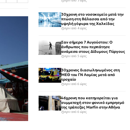
νοσοκομείο
πριν από 3 ώρες
30χρονη στο νοσοκομείο μετά την
πτώση στη θάλασσα από την
υψηλή γέφυρα της Χαλκίδας
πριν από 4 ώρες
Σαν σήμερα 7 Αυγούστου: Ο
άνθρωπος που περπάτησε
ανάμεσα στους Δίδυμους Πύργους
πριν από 5 ώρες
30χρονος διασωληνωμένος στη
ΜΕΘ του ΓΝ Λαμίας μετά από
τροχαίο
πριν από 6 ώρες
46χρονη που κατηγορείται για
συμμετοχή στον φονικό εμπρησμό
της τράπεζας Marfin στην Αθήνα
πριν από 6 ώρες