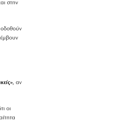
και στην
ποδοθούν
αρέμβουν
ικείς»
, αν
τι οι
αίτητα