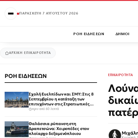
ΠΑΡΑΣΚΕΥΉ 7 ΑΥΓΟΎΣΤΟΥ 2026
ΡΟΗ ΕΙΔΗΣΕΩΝ
ΔΗΜΟΙ
ΑΡΧΙΚΉ
ΕΠΙΚΑΙΡΟΤΗΤΑ
ΡΟΗ ΕΙΔΗΣΕΩΝ
ΕΠΙΚΑΙΡΟΤΗΤΑ
Λούνα
Σχολή Ευελπίδων και ΣΜΥ: Στις 8
δικαί
Σεπτεμβρίου η κατάταξη των
επιτυχόντων στις Στρατιωτικές
πατέρ
Σχολές
πριν από 60 λεπτά
Θαλάσσια ρύπανση στη
Δραπετσώνα: Χειροπέδες στον
Μιχάλ
πλοίαρχο δεξαμενόπλοιου
Κυριακή 1