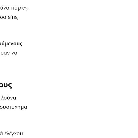
ούνα παρκ»,
σα είπε,
ούμενους
τισαν να
ους
υ λούνα
 δυστύχημα
ά ελέγχου