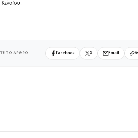
Κελσίου.
ΙΤΕ ΤΟ ΑΡΘΡΟ
Facebook
X
Email
Α