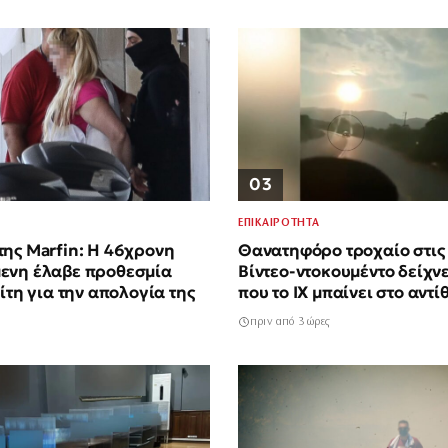
03
ΕΠΙΚΑΙΡΟΤΗΤΑ
ης Marfin: Η 46χρονη
Θανατηφόρο τροχαίο στις
ενη έλαβε προθεσμία
Βίντεο-ντοκουμέντο δείχνε
ίτη για την απολογία της
που το ΙΧ μπαίνει στο αντί
Ακαριαία πέθαναν γιος κα
πριν από 3 ώρες