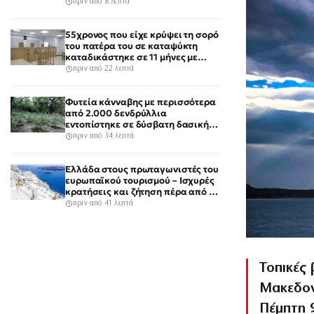
πριν από 8 λεπτά
55χρονος που είχε κρύψει τη σορό
του πατέρα του σε καταψύκτη
καταδικάστηκε σε 11 μήνες με
αναστολή
πριν από 22 λεπτά
Φυτεία κάνναβης με περισσότερα
από 2.000 δενδρύλλια
εντοπίστηκε σε δύσβατη δασική
περιοχή στη Φθιώτιδα
πριν από 34 λεπτά
Ελλάδα στους πρωταγωνιστές του
ευρωπαϊκού τουρισμού – Ισχυρές
κρατήσεις και ζήτηση πέρα από το
καλοκαίρι
πριν από 41 λεπτά
Τοπικές 
Μακεδον
Πέμπτη 