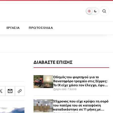
ΕΡΓΑΣΙΑ
ΠΡΩΤΟΣΕΛΙΔΑ
ΔΙΑΒΑΣΤΕ ΕΠΙΣΗΣ
Οδηγός του φορτηγού για το
θανατηφόρο τροχαίο στις Σέρρες:
Το ΙΧ είχε χάσει τον έλεγχο, έφυγε
στο αντίθετο ρεύμα
πριν από 7 λεπτά
55χρονος που είχε κρύψει τη σορό
του πατέρα του σε καταψύκτη
καταδικάστηκε σε 11 μήνες με