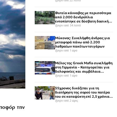
αναστολή
πριν από 22 λεπτά
Φυτεία κάνναβης με περισσότερα
από 2.000 δενδρύλλια
εντοπίστηκε σε δύσβατη δασική
περιοχή στη Φθιώτιδα
πριν από 34 λεπτά
Μύκονος: Συνελήφθη άνδρας για
μεταφορά πάνω από 2.200
λαθραίων πακέτων τσιγάρων
πριν από 1 ώρα
Μέλος της Greek Mafia συνελήφθη
στη Γερμανία – Κατηγορείται για
δολοφονίες και συμβόλαια
θανάτου
πριν από 1 ώρα
55χρονος δικάζεται για τη
διατήρηση της σορού του πατέρα
του σε καταψύκτη επί 2,5 χρόνια –
Αντιμέτωπος με τέσσερις
πριν από 2 ώρες
κατηγορίες
μποφόρ την