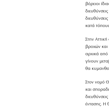
βόρειοι ίδι
διευθύνσεις
διευθύνσεις
κατά τόπους
Στην Αττική
βροχών και 
αρχικά από 
γίνουν μετ
θα κυμανθεί
Στον νομό Θ
και σποραδι
διευθύνσεις
έντασης. Η 