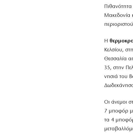
Πιθανότητα 
Μακεδονία κ
περιοριστού
Η
θερμοκρ
Κελσίου, στ
Θεσσαλία απ
35, στην Πε
νησιά του Β
Δωδεκάνησα 
Οι άνεμοι σ
7 μποφόρ με
τα 4 μποφόρ
μεταβαλλόμε