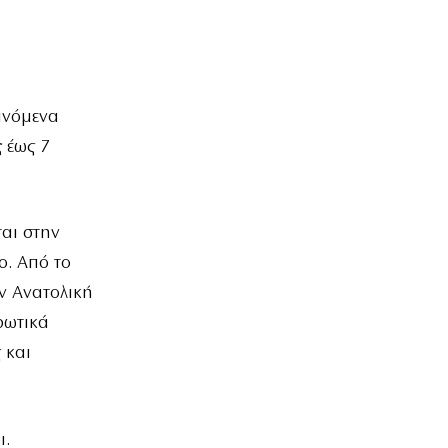
ινόμενα
ς
έως 7
ται στην
ο. Από το
ν Ανατολική
ρωτικά
 και
ι.