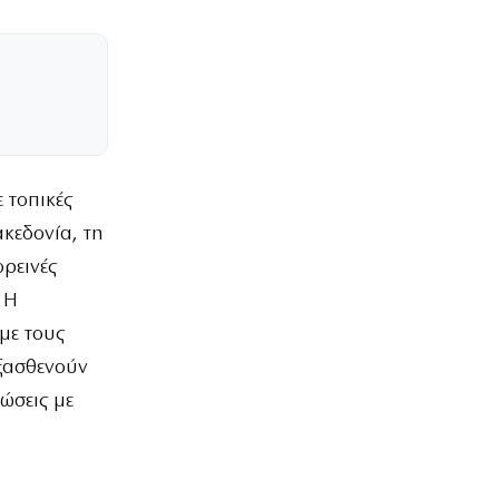
ε τοπικές
ακεδονία, τη
ορεινές
 Η
με τους
εξασθενούν
ώσεις με