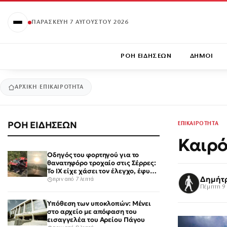
ΠΑΡΑΣΚΕΥΉ 7 ΑΥΓΟΎΣΤΟΥ 2026
ΡΟΗ ΕΙΔΗΣΕΩΝ
ΔΗΜΟΙ
ΑΡΧΙΚΉ
ΕΠΙΚΑΙΡΟΤΗΤΑ
ΡΟΗ ΕΙΔΗΣΕΩΝ
ΕΠΙΚΑΙΡΟΤΗΤΑ
Καιρό
Οδηγός του φορτηγού για το
θανατηφόρο τροχαίο στις Σέρρες:
Το ΙΧ είχε χάσει τον έλεγχο, έφυγε
Δημήτ
στο αντίθετο ρεύμα
πριν από 7 λεπτά
Πέμπτη 9 
Υπόθεση των υποκλοπών: Μένει
στο αρχείο με απόφαση του
εισαγγελέα του Αρείου Πάγου