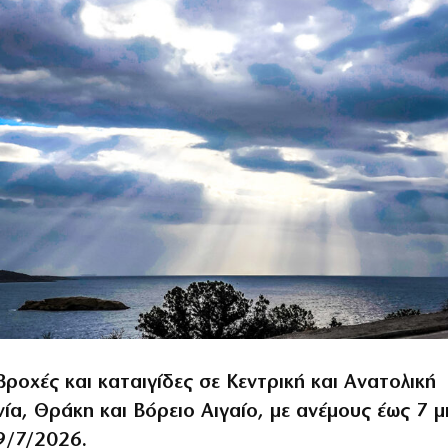
βροχές και καταιγίδες σε Κεντρική και Ανατολική
ία, Θράκη και Βόρειο Αιγαίο, με ανέμους έως 7 
9/7/2026.