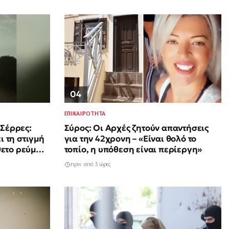
04
ΕΠΙΚΑΙΡΟΤΗΤΑ
 Σέρρες:
Σύρος: Οι Αρχές ζητούν απαντήσεις
ι τη στιγμή
για την 42χρονη – «Είναι θολό το
θετο ρεύμα –
τοπίο, η υπόθεση είναι περίεργη»
ι μητέρα
πριν από 3 ώρες