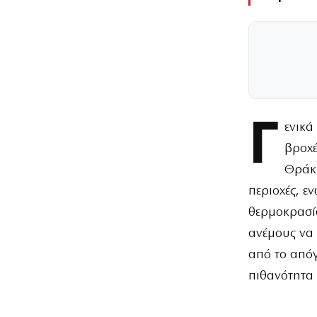
Γ
ενικά
βροχέ
Θράκη
περιοχές, ε
θερμοκρασία
ανέμους να 
από το απόγ
πιθανότητα