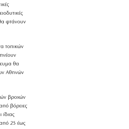
ικές
ειοδυτικές
 θα φτάνουν
τα τοπικών
 πνέουν
γευμα θα
των Αθηνών
ικών βροχών
από βόρειες
 ίδιας
 από 25 έως