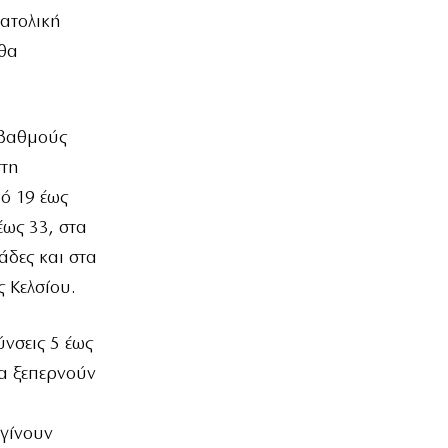
νατολική
 θα
 βαθμούς
στη
ό 19 έως
έως 33, στα
άδες και στα
 Κελσίου.
ύνσεις 5 έως
α ξεπερνούν
 γίνουν