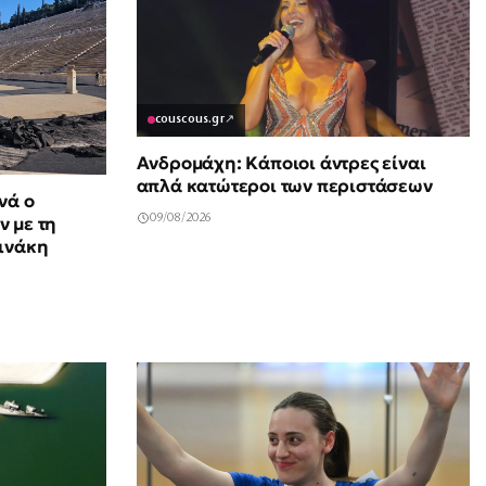
couscous.gr
↗
Ανδρομάχη: Κάποιοι άντρες είναι
απλά κατώτεροι των περιστάσεων
νά ο
09/08/2026
 με τη
ινάκη