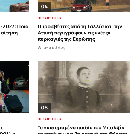
04
ΕΠΙΚΑΙΡΟΤΗΤΑ
-2027: Ποια
Πυροσβέστες από τη Γαλλία και την
 αίτηση
Αττική περιγράφουν τις «νέες»
πυρκαγιές της Ευρώπης
πριν από 5 ώρες
08
ΕΠΙΚΑΙΡΟΤΗΤΑ
ει
Το «καταραμένο παιδί» του Μπαλζάκ
100% οι
επιστρέφει για 2η χρονιά στο Θέατρο