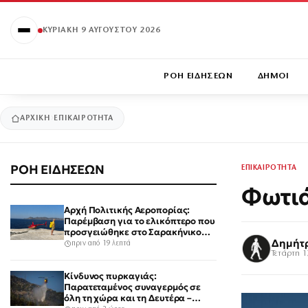
ΚΥΡΙΑΚΉ 9 ΑΥΓΟΎΣΤΟΥ 2026
ΡΟΗ ΕΙΔΗΣΕΩΝ
ΔΗΜΟΙ
ΑΡΧΙΚΉ
ΕΠΙΚΑΙΡΟΤΗΤΑ
ΡΟΗ ΕΙΔΗΣΕΩΝ
ΕΠΙΚΑΙΡΟΤΗΤΑ
Φωτιά
Αρχή Πολιτικής Αεροπορίας:
Παρέμβαση για το ελικόπτερο που
προσγειώθηκε στο Σαρακήνικο
Δημήτ
της Μήλου – Τι προβλέπει ο νόμος
πριν από 19 λεπτά
Τετάρτη 1
Κίνδυνος πυρκαγιάς:
Παρατεταμένος συναγερμός σε
όλη τη χώρα και τη Δευτέρα –