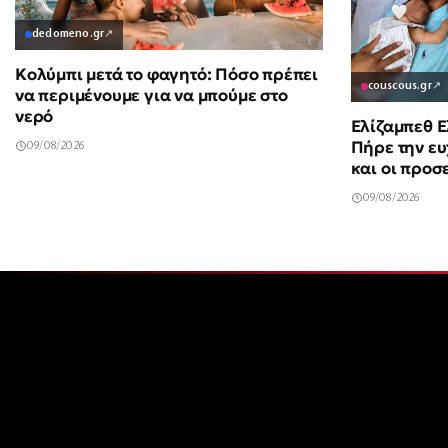
dedomeno.gr
↗
Κολύμπι μετά το φαγητό: Πόσο πρέπει
couscous.gr
↗
να περιμένουμε για να μπούμε στο
νερό
Ελίζαμπεθ Ε
Πήρε την ευχ
09/08/2026
και οι προσ
09/08/2026