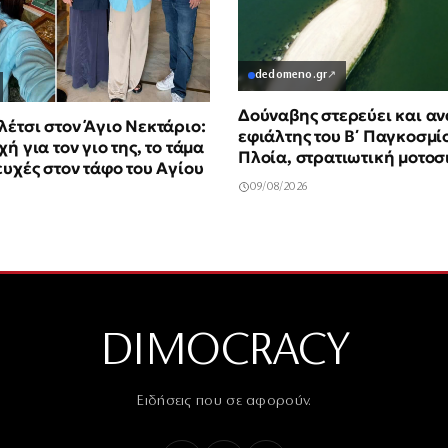
dedomeno.gr
↗
Δούναβης στερεύει και αν
λέτσι στον Άγιο Νεκτάριο:
εφιάλτης του Β΄ Παγκοσμί
ή για τον γιο της, το τάμα
Πλοία, στρατιωτική μοτοσ
ευχές στον τάφο του Αγίου
βόμβα 700 κιλών
09/08/2026
DIMOCRACY
Ειδήσεις που σε αφορούν.