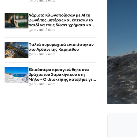
Αναμένονται άνεμοι 9 μποφόρ
πριν από 2 ώρες
Λάρισα: Κλωνοποίησαν με AI τη
φωνή της μητέρας και έπεισαν το
παιδί να τους δώσει χρήματα και
κοσμήματα
πριν από 2 ώρες
Παλιά πυρομαχικά εντοπίστηκαν
στο Αρδάνι της Καρπάθου
πριν από 2 ώρες
Ελικόπτερο προσγειώθηκε στα
βράχια του Σαρακήνικου στη
Μήλο – Ο ιδιοκτήτης κατέβηκε για
μπάνιο
πριν από 3 ώρες