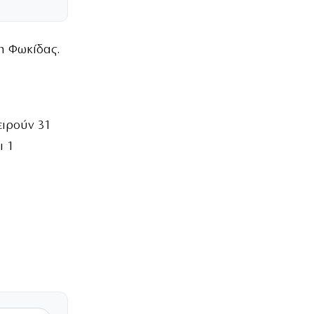
η Φωκίδας.
ειρούν 31
ι 1