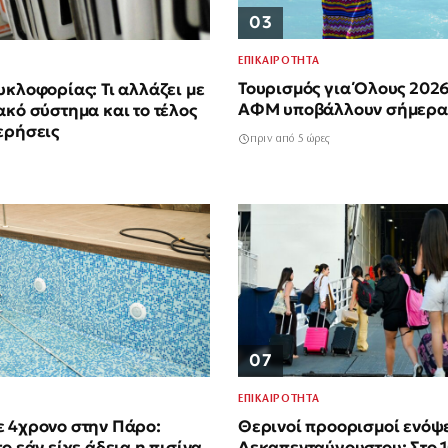
03
ΕΠΙΚΑΙΡΟΤΗΤΑ
Τουρισμός για Όλους 2026
υκλοφορίας: Τι αλλάζει με
ΑΦΜ υποβάλλουν σήμερα
ακό σύστημα και το τέλος
ερήσεις
πριν από 5 ώρες
07
ΕΠΙΚΑΙΡΟΤΗΤΑ
ε 4χρονο στην Πάρο:
Θερινοί προορισμοί ενόψ
ο εάν είχε άδεια η πισίνα
Δεκαπενταύγουστου: Στο 