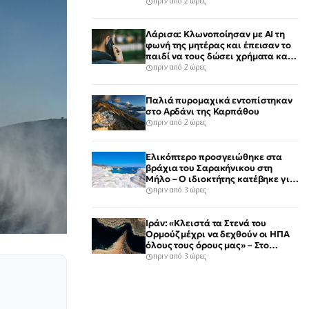
Αναμένονται άνεμοι 9 μποφόρ
πριν από 2 ώρες
Λάρισα: Κλωνοποίησαν με AI τη
φωνή της μητέρας και έπεισαν το
παιδί να τους δώσει χρήματα και
κοσμήματα
πριν από 2 ώρες
Παλιά πυρομαχικά εντοπίστηκαν
στο Αρδάνι της Καρπάθου
πριν από 2 ώρες
Ελικόπτερο προσγειώθηκε στα
βράχια του Σαρακήνικου στη
Μήλο – Ο ιδιοκτήτης κατέβηκε για
μπάνιο
πριν από 3 ώρες
Ιράν: «Κλειστά τα Στενά του
Ορμούζ μέχρι να δεχθούν οι ΗΠΑ
όλους τους όρους μας» – Στο
τραπέζι συμφωνία για το άνοιγμα
πριν από 3 ώρες