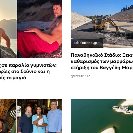
dedomeno.gr
↗
Παναθηναϊκό Στάδιο: Ξεκι
καθαρισμός των μαρμάρων
 σε παραλία γυμνιστών:
στήριξη του Βαγγέλη Μαρ
ίες στο Σούνιο και η
09/08/2026
ίς το μαγιό