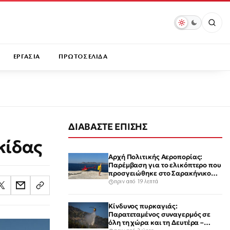
ΕΡΓΑΣΙΑ
ΠΡΩΤΟΣΕΛΙΔΑ
ΔΙΑΒΑΣΤΕ ΕΠΙΣΗΣ
κίδας
Αρχή Πολιτικής Αεροπορίας:
Παρέμβαση για το ελικόπτερο που
προσγειώθηκε στο Σαρακήνικο
της Μήλου – Τι προβλέπει ο νόμος
πριν από 19 λεπτά
Κίνδυνος πυρκαγιάς:
Παρατεταμένος συναγερμός σε
όλη τη χώρα και τη Δευτέρα –