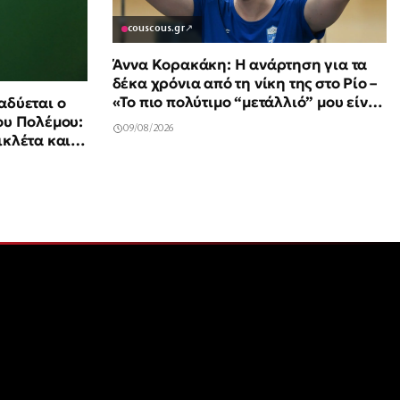
couscous.gr
↗
Άννα Κορακάκη: Η ανάρτηση για τα
δέκα χρόνια από τη νίκη της στο Ρίο –
«Το πιο πολύτιμο “μετάλλιό” μου είναι
αδύεται ο
η κόρη μου»
ου Πολέμου:
09/08/2026
ικλέτα και