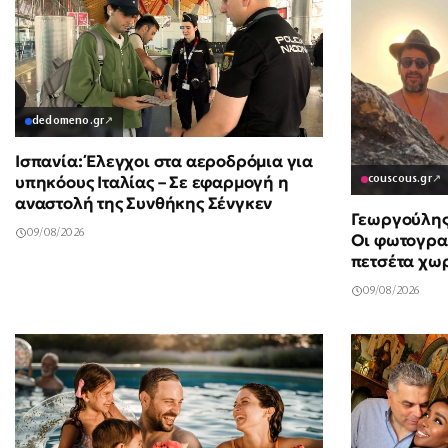
dedomeno.gr
↗
Ισπανία: Έλεγχοι στα αεροδρόμια για
υπηκόους Ιταλίας – Σε εφαρμογή η
couscous.gr
↗
αναστολή της Συνθήκης Σένγκεν
Γεωργούλης
09/08/2026
Οι φωτογραφ
πετσέτα χωρ
09/08/2026