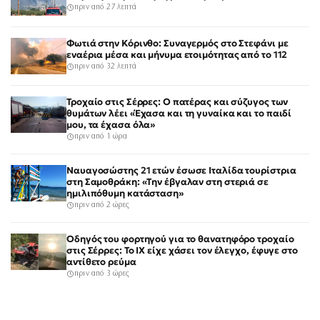
πριν από 27 λεπτά
Φωτιά στην Κόρινθο: Συναγερμός στο Στεφάνι με
εναέρια μέσα και μήνυμα ετοιμότητας από το 112
πριν από 32 λεπτά
Τροχαίο στις Σέρρες: Ο πατέρας και σύζυγος των
θυμάτων λέει «Έχασα και τη γυναίκα και το παιδί
μου, τα έχασα όλα»
πριν από 1 ώρα
Ναυαγοσώστης 21 ετών έσωσε Ιταλίδα τουρίστρια
στη Σαμοθράκη: «Την έβγαλαν στη στεριά σε
ημιλιπόθυμη κατάσταση»
πριν από 2 ώρες
Οδηγός του φορτηγού για το θανατηφόρο τροχαίο
στις Σέρρες: Το ΙΧ είχε χάσει τον έλεγχο, έφυγε στο
αντίθετο ρεύμα
πριν από 3 ώρες