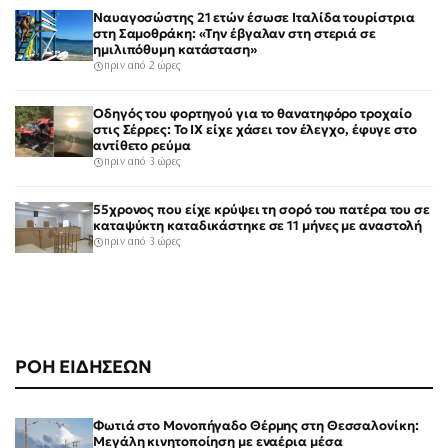
Ναυαγοσώστης 21 ετών έσωσε Ιταλίδα τουρίστρια
στη Σαμοθράκη: «Την έβγαλαν στη στεριά σε
ημιλιπόθυμη κατάσταση»
πριν από 2 ώρες
Οδηγός του φορτηγού για το θανατηφόρο τροχαίο
στις Σέρρες: Το ΙΧ είχε χάσει τον έλεγχο, έφυγε στο
αντίθετο ρεύμα
πριν από 3 ώρες
55χρονος που είχε κρύψει τη σορό του πατέρα του σε
καταψύκτη καταδικάστηκε σε 11 μήνες με αναστολή
πριν από 3 ώρες
ΡΟΗ ΕΙΔΗΣΕΩΝ
Φωτιά στο Μονοπήγαδο Θέρμης στη Θεσσαλονίκη:
Μεγάλη κινητοποίηση με εναέρια μέσα