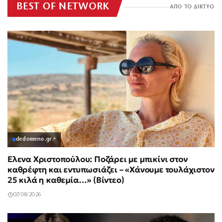
BEST OF NETWORK
ΑΠΟ ΤΟ ΔΙΚΤΥΟ
dedomeno.gr
↗
Έλενα Χριστοπούλου: Ποζάρει με μπικίνι στον
καθρέφτη και εντυπωσιάζει – «Χάνουμε τουλάχιστον
25 κιλά η καθεμία…» (Βίντεο)
07/08/2026