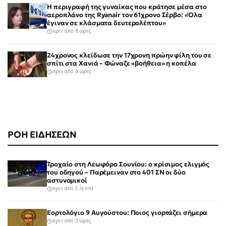
Η περιγραφή της γυναίκας που κράτησε μέσα στο
αεροπλάνο της Ryanair τον 61χρονο Σέρβο: «Όλα
έγιναν σε κλάσματα δευτερολέπτου»
πριν από 8 ώρες
24χρονος κλείδωσε την 17χρονη πρώην φίλη του σε
σπίτι στα Χανιά – Φώναζε «βοήθεια» η κοπέλα
πριν από 8 ώρες
ΡΟΗ ΕΙΔΗΣΕΩΝ
Τροχαίο στη Λεωφόρο Σουνίου: ο κρίσιμος ελιγμός
του οδηγού – Παρέμειναν στο 401 ΣΝ οι δύο
αστυνομικοί
πριν από 5 λεπτά
Εορτολόγιο 9 Αυγούστου: Ποιος γιορτάζει σήμερα
πριν από 3 ώρες