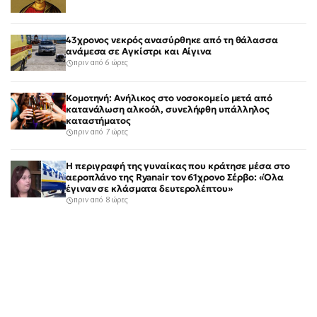
43χρονος νεκρός ανασύρθηκε από τη θάλασσα
ανάμεσα σε Αγκίστρι και Αίγινα
πριν από 6 ώρες
Κομοτηνή: Ανήλικος στο νοσοκομείο μετά από
κατανάλωση αλκοόλ, συνελήφθη υπάλληλος
καταστήματος
πριν από 7 ώρες
Η περιγραφή της γυναίκας που κράτησε μέσα στο
αεροπλάνο της Ryanair τον 61χρονο Σέρβο: «Όλα
έγιναν σε κλάσματα δευτερολέπτου»
πριν από 8 ώρες