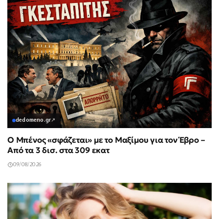
dedomeno.gr
↗
Ο Μπένος «σφάζεται» με το Μαξίμου για τον Έβρο –
Από τα 3 δισ. στα 309 εκατ
09/08/2026