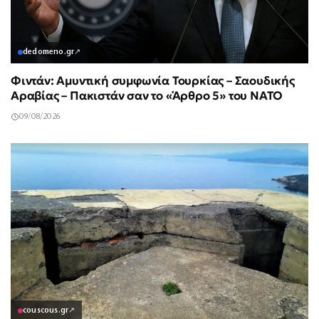
dedomeno.gr
↗
Φιντάν: Αμυντική συμφωνία Τουρκίας – Σαουδικής
Αραβίας – Πακιστάν σαν το «Άρθρο 5» του ΝΑΤΟ
09/08/2026
couscous.gr
↗