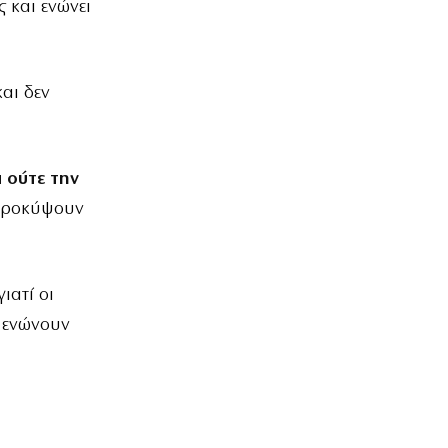
ς και ενώνει
και δεν
 ούτε την
προκύψουν
ιατί οι
α ενώνουν