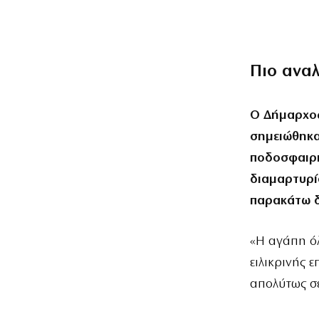
Πιο ανα
O Δήμαρχος
σημειώθηκα
ποδοσφαιρι
διαμαρτυρί
παρακάτω 
«Η αγάπη όλ
ειλικρινής 
απολύτως σε