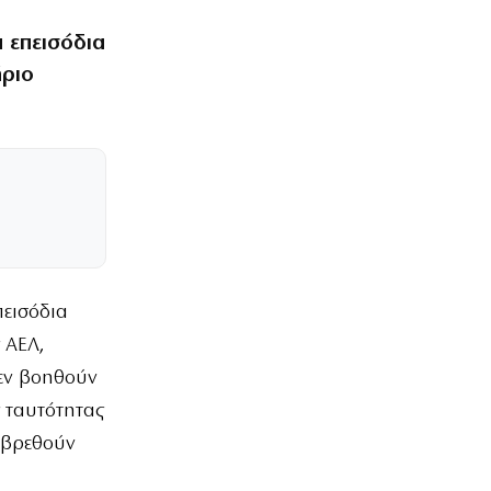
 επεισόδια
ήριο
εισόδια
 ΑΕΛ,
 δεν βοηθούν
ς ταυτότητας
α βρεθούν