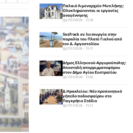
Παλαιό Λιμεναρχείο Μυτιλήνης:
Ολοκληρώνονται οι εργασίες
αναγέννησης
27/07/2026 - 13:36
SeaTrack σε λειτουργία στην
παραλία του Πλατύ Γιαλού από
τον Δ. Αργοστολίου
27/07/2026 - 13:31
Δήμος Ελληνικού-Αργυρούπολης:
Αποστολή απορριμματοφόρου
στον Δήμο Αγίου Ευστρατίου
27/07/2026 - 13:26
Δ.Ηρακλείου: Νέο προπονητικό
γήπεδο ποδοσφαίρου στο
Παγκρήτιο Στάδιο
27/07/2026 - 13:21