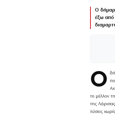
Ο δήμαρ
έξω από 
διαμαρτ
Ο
δή
πο
Αχ
το μέλλον τ
της Λάρισας
λύσεις χωρίς