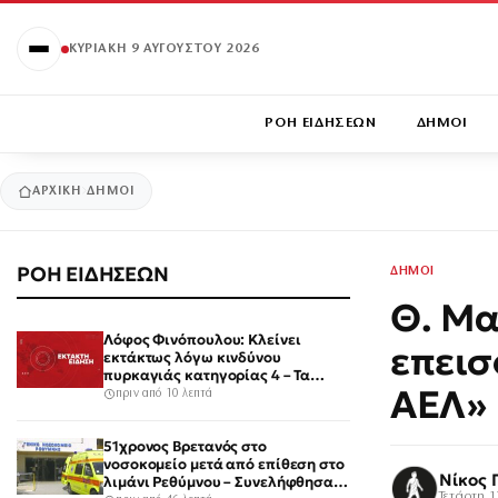
ΚΥΡΙΑΚΉ 9 ΑΥΓΟΎΣΤΟΥ 2026
ΡΟΗ ΕΙΔΗΣΕΩΝ
ΔΗΜΟΙ
ΑΡΧΙΚΉ
ΔΗΜΟΙ
ΡΟΗ ΕΙΔΗΣΕΩΝ
ΔΗΜΟΙ
Θ. Μα
Λόφος Φινόπουλου: Κλείνει
επεισ
εκτάκτως λόγω κινδύνου
πυρκαγιάς κατηγορίας 4 – Τα
ΑΕΛ»
μέτρα του Δήμου Αθηναίων
πριν από 10 λεπτά
51χρονος Βρετανός στο
νοσοκομείο μετά από επίθεση στο
Νίκος 
λιμάνι Ρεθύμνου – Συνελήφθησαν
Τετάρτη 1