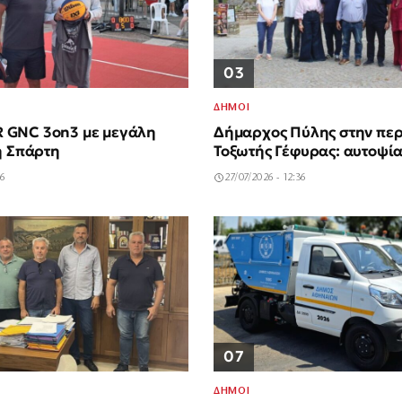
03
ΔΗΜΟΙ
GNC 3on3 με μεγάλη
Δήμαρχος Πύλης στην περ
η Σπάρτη
Τοξωτής Γέφυρας: αυτοψί
46
27/07/2026 - 12:36
07
ΔΗΜΟΙ