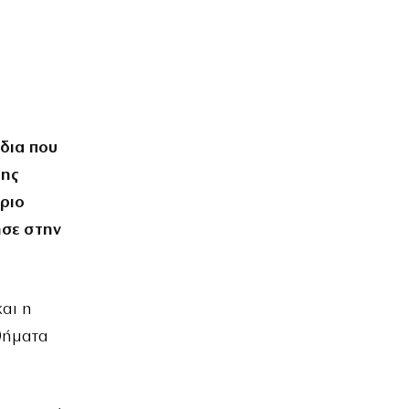
δια που
της
ριο
ησε στην
και η
σθήματα