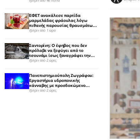
5 άτομα
πριν από 46 λεπτά
ΕΦΕΤ ανακάλεσε παρτίδα
μαρμελάδας φράουλας λόγω
πιθανής παρουσίας θραυσμάτων
γυαλιού
πριν από 1 ώρα
Σαντορίνη: Ο έφηβος που δεν
πρόλαβε να ξεφύγει από το
τσουνάμι ίσως ξαναγράφει την
ιστορία της μινωικής
πριν από 2 ώρες
καταστροφής
Πανεπιστημιούπολη Ζωγράφου:
Εργαστήρια υδροπονικής
κάνναβης με προσδοκώμενο
όφελος άνω των 90.000 ευρώ –
πριν από 2 ώρες
Χειροπέδες σε τρία άτομα