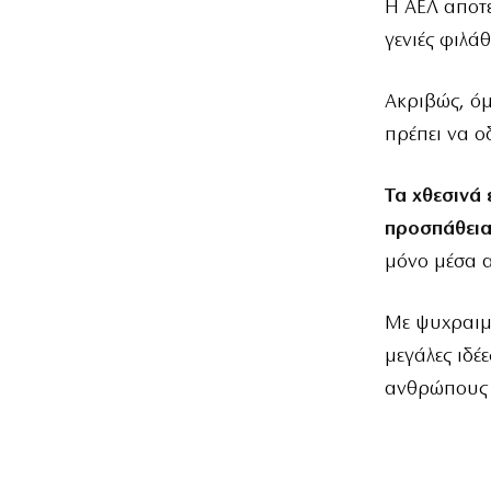
Η ΑΕΛ αποτε
γενιές φιλάθ
Ακριβώς, όμ
πρέπει να ο
Τα χθεσινά 
προσπάθεια 
μόνο μέσα α
Με ψυχραιμί
μεγάλες ιδέ
ανθρώπους κ