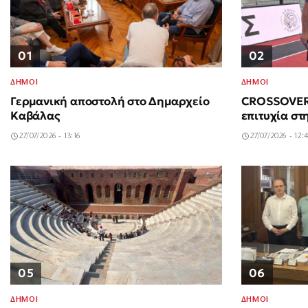
01
02
ΔΗΜΟΙ
ΔΗΜΟΙ
Γερμανική αποστολή στο Δημαρχείο
CROSSOVER 
Καβάλας
επιτυχία στ
27/07/2026 - 13:16
27/07/2026 - 12:
05
06
ΔΗΜΟΙ
ΔΗΜΟΙ