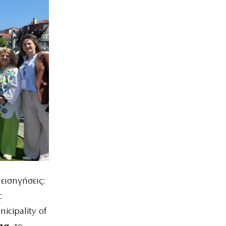
εισηγήσεις:
c
icipality of