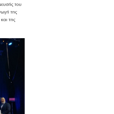
σμευσής του
γωγή της
 και της