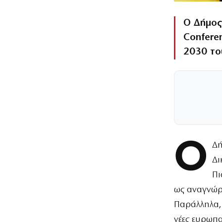
Ο Δήμος 
Conferen
2030 το
Ο
Δή
Δι
Πι
ως αναγνώρι
Παράλληλα, 
νέες ευρωπα