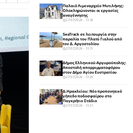
Παλαιό Λιμεναρχείο Μυτιλήνης:
Ολοκληρώνονται οι εργασίες
αναγέννησης
27/07/2026 - 13:36
SeaTrack σε λειτουργία στην
παραλία του Πλατύ Γιαλού από
τον Δ. Αργοστολίου
27/07/2026 - 13:31
Δήμος Ελληνικού-Αργυρούπολης:
Αποστολή απορριμματοφόρου
στον Δήμο Αγίου Ευστρατίου
27/07/2026 - 13:26
Δ.Ηρακλείου: Νέο προπονητικό
γήπεδο ποδοσφαίρου στο
Παγκρήτιο Στάδιο
27/07/2026 - 13:21