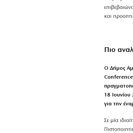
επιβεβαιών
και προοπτι
Πιο ανα
Ο Δήμος Αμ
Conference
πραγματοπο
18 Ιουνίου 
για την έν
Σε μία ιδια
Πιστοποιητι