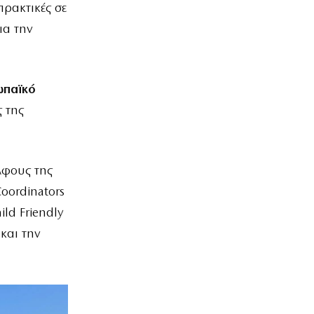
πρακτικές σε
ια την
ωπαϊκό
 της
λφους της
oordinators
ld Friendly
και την