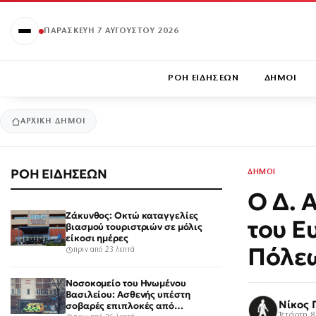
ΠΑΡΑΣΚΕΥΉ 7 ΑΥΓΟΎΣΤΟΥ 2026
ΡΟΗ ΕΙΔΗΣΕΩΝ
ΔΗΜΟΙ
ΑΡΧΙΚΉ
ΔΗΜΟΙ
ΡΟΗ ΕΙΔΗΣΕΩΝ
ΔΗΜΟΙ
Ο Δ. 
Ζάκυνθος: Οκτώ καταγγελίες
του Ε
βιασμού τουριστριών σε μόλις
είκοσι ημέρες
Πόλε
πριν από 23 λεπτά
Νοσοκομείο του Ηνωμένου
Βασιλείου: Ασθενής υπέστη
Νίκος 
σοβαρές επιπλοκές από
Τετάρτη 8