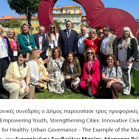
μονικές συνεδρίες ο Δήμος παρουσίασε τρεις προφορικές 
«Empowering Youth, Strengthening Cities: Innovative Civi
n for Healthy Urban Governance – The Example of the Mun