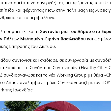
α καινοτομεί και να συνεργάζεται, μεταφέροντας τοπικές 
πίπεδο και φέρνοντας πίσω στην πόλη μας νέες λύσεις γ
άνθρωπο και το περιβάλλον».
λή συμμετείχε και
η Συντονίστρια του Δήμου στο Ευρ
ών Πόλεων Μελπομένη‑Ειρήνη Βασιλειάδου
και ως μέλος
κής Επιτροπής του Δικτύου.
ιάδου συντόνισε και σχεδίασε, σε συνεργασία με συναδέ
ια Ευρώπη, τη Συνάντηση Συντονιστών (Healthy Cities C
ώ συνδιοργάνωσε και το νέο Working Group με θέμα «Chi
ου ο Δήμος αναλαμβάνει ρόλο Co‑Leader μαζί με τον ΠΟΥ 
rk της Ιρλανδίας.