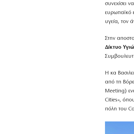
συνεχίσει ν
ευρωπαϊκό ε
υγεία, τον 
Στην αποστο
Δίκτυο Υγι
Συμβουλευτι
Η κα Βασιλε
από τη Βόρε
Meeting) εν
Cities», όπ
πόλη του Co