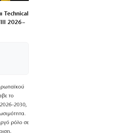
 Technical
III 2026–
Ευρωπαϊκού
αβε το
 2026–2030,
ιωσιμότητα.
εργό ρόλο σε
ριση,