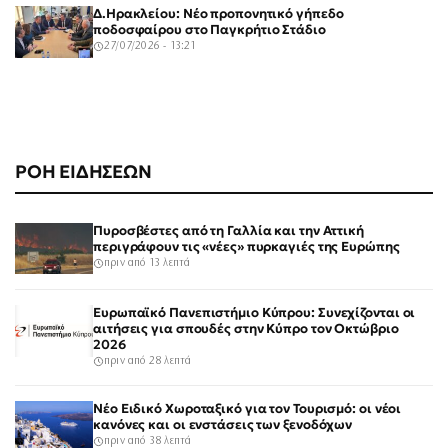
Δ.Ηρακλείου: Νέο προπονητικό γήπεδο
ποδοσφαίρου στο Παγκρήτιο Στάδιο
27/07/2026 - 13:21
ΡΟΗ ΕΙΔΗΣΕΩΝ
Πυροσβέστες από τη Γαλλία και την Αττική
περιγράφουν τις «νέες» πυρκαγιές της Ευρώπης
πριν από 13 λεπτά
Ευρωπαϊκό Πανεπιστήμιο Κύπρου: Συνεχίζονται οι
αιτήσεις για σπουδές στην Κύπρο τον Οκτώβριο
2026
πριν από 28 λεπτά
Νέο Ειδικό Χωροταξικό για τον Τουρισμό: οι νέοι
κανόνες και οι ενστάσεις των ξενοδόχων
πριν από 38 λεπτά