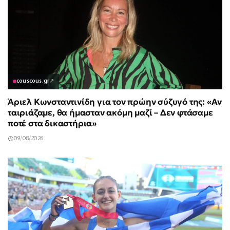
couscous.gr
↗
Άριελ Κωνσταντινίδη για τον πρώην σύζυγό της: «Αν
ταιριάζαμε, θα ήμασταν ακόμη μαζί – Δεν φτάσαμε
ποτέ στα δικαστήρια»
09/08/2026