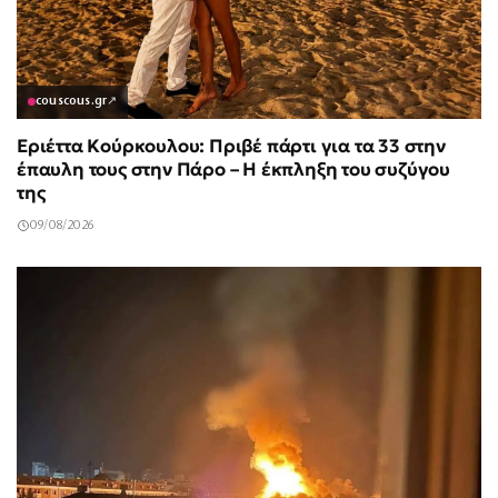
couscous.gr
↗
Εριέττα Κούρκουλου: Πριβέ πάρτι για τα 33 στην
έπαυλη τους στην Πάρο – Η έκπληξη του συζύγου
της
09/08/2026