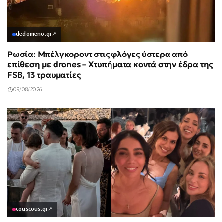
dedomeno.gr
↗
Ρωσία: Μπέλγκοροντ στις φλόγες ύστερα από
επίθεση με drones – Χτυπήματα κοντά στην έδρα της
FSB, 13 τραυματίες
09/08/2026
couscous.gr
↗