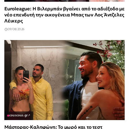
Euroleague: Η Βιλερμπάν βγαίνει από το αδιέξοδο με
νέο επενδυτή την οικογένεια Μπας των Λος Άντζελες
Λέικερς
09/08/2026
couscous.gr
↗
Μάστορας-Καληφώνη: Το μωρό και το τεστ