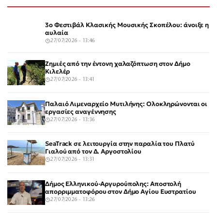
3ο Φεστιβάλ Κλασικής Μουσικής Σκοπέλου: άνοιξε η
αυλαία
27/07/2026 - 13:46
Ζημιές από την έντονη χαλαζόπτωση στον Δήμο
Κιλελέρ
27/07/2026 - 13:41
Παλαιό Λιμεναρχείο Μυτιλήνης: Ολοκληρώνονται οι
εργασίες αναγέννησης
27/07/2026 - 13:36
SeaTrack σε λειτουργία στην παραλία του Πλατύ
Γιαλού από τον Δ. Αργοστολίου
27/07/2026 - 13:31
Δήμος Ελληνικού-Αργυρούπολης: Αποστολή
απορριμματοφόρου στον Δήμο Αγίου Ευστρατίου
27/07/2026 - 13:26