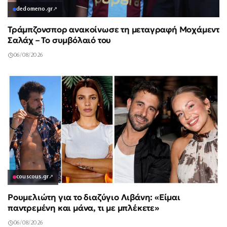
dedomeno.gr
↗
Τράμπζονσπορ ανακοίνωσε τη μεταγραφή Μοχάμεντ
Σαλάχ – Το συμβόλαιό του
06/08/2026
couscous.gr
↗
Ρουμελιώτη για το διαζύγιο Λιβάνη: «Είμαι
παντρεμένη και μάνα, τι με μπλέκετε»
06/08/2026