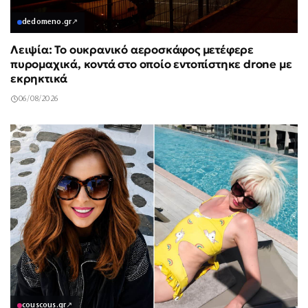
dedomeno.gr
↗
Λειψία: Το ουκρανικό αεροσκάφος μετέφερε
πυρομαχικά, κοντά στο οποίο εντοπίστηκε drone με
εκρηκτικά
06/08/2026
couscous.gr
↗