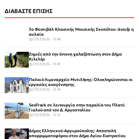
ΔΙΑΒΑΣΤΕ ΕΠΙΣΗΣ
3ο Φεστιβάλ Κλασικής Μουσικής Σκοπέλου: άνοιξε η
αυλαία
27/07/2026 - 13:46
Ζημιές από την έντονη χαλαζόπτωση στον Δήμο
Κιλελέρ
27/07/2026 - 13:41
Παλαιό Λιμεναρχείο Μυτιλήνης: Ολοκληρώνονται οι
εργασίες αναγέννησης
27/07/2026 - 13:36
SeaTrack σε λειτουργία στην παραλία του Πλατύ
Γιαλού από τον Δ. Αργοστολίου
27/07/2026 - 13:31
Δήμος Ελληνικού-Αργυρούπολης: Αποστολή
απορριμματοφόρου στον Δήμο Αγίου Ευστρατίου