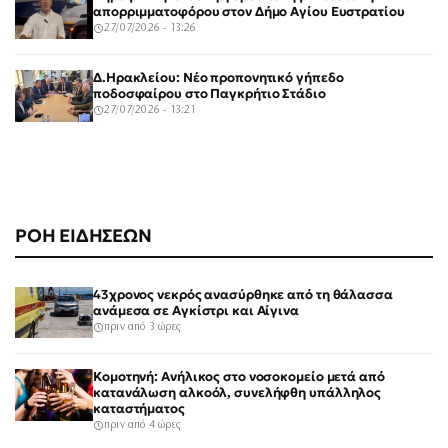
απορριμματοφόρου στον Δήμο Αγίου Ευστρατίου
27/07/2026 - 13:26
Δ.Ηρακλείου: Νέο προπονητικό γήπεδο
ποδοσφαίρου στο Παγκρήτιο Στάδιο
27/07/2026 - 13:21
ΡΟΗ ΕΙΔΗΣΕΩΝ
43χρονος νεκρός ανασύρθηκε από τη θάλασσα
ανάμεσα σε Αγκίστρι και Αίγινα
πριν από 3 ώρες
Κομοτηνή: Ανήλικος στο νοσοκομείο μετά από
κατανάλωση αλκοόλ, συνελήφθη υπάλληλος
καταστήματος
πριν από 4 ώρες