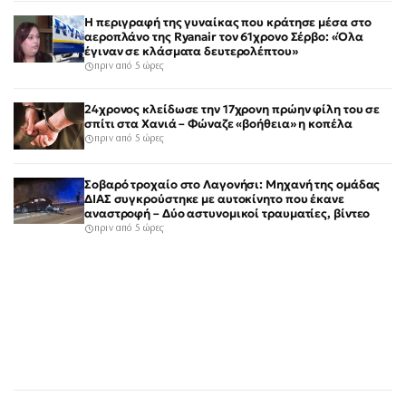
Η περιγραφή της γυναίκας που κράτησε μέσα στο
αεροπλάνο της Ryanair τον 61χρονο Σέρβο: «Όλα
έγιναν σε κλάσματα δευτερολέπτου»
πριν από 5 ώρες
24χρονος κλείδωσε την 17χρονη πρώην φίλη του σε
σπίτι στα Χανιά – Φώναζε «βοήθεια» η κοπέλα
πριν από 5 ώρες
Σοβαρό τροχαίο στο Λαγονήσι: Μηχανή της ομάδας
ΔΙΑΣ συγκρούστηκε με αυτοκίνητο που έκανε
αναστροφή – Δύο αστυνομικοί τραυματίες, βίντεο
πριν από 5 ώρες