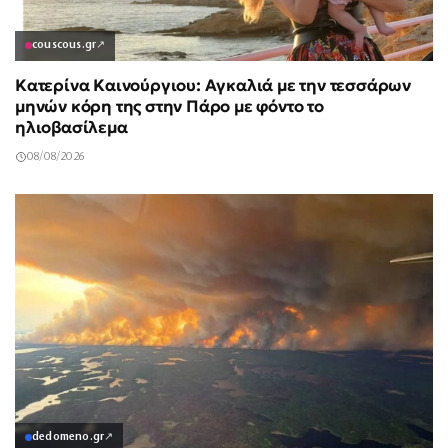
couscous.gr
↗
Κατερίνα Καινούργιου: Αγκαλιά με την τεσσάρων
μηνών κόρη της στην Πάρο με φόντο το
ηλιοβασίλεμα
08/08/2026
dedomeno.gr
↗