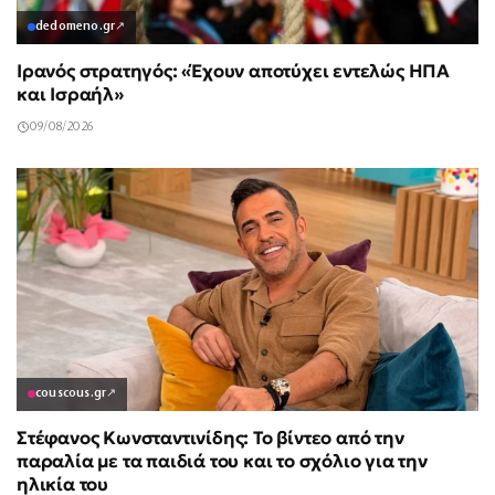
dedomeno.gr
↗
Ιρανός στρατηγός: «Έχουν αποτύχει εντελώς ΗΠΑ
και Ισραήλ»
09/08/2026
couscous.gr
↗
Στέφανος Κωνσταντινίδης: Το βίντεο από την
παραλία με τα παιδιά του και το σχόλιο για την
ηλικία του