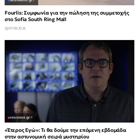
dedomeno.gr
↗
Fourlis: Συμφωνία για την πώληση της συμμετοχής
στο Sofia South Ring Mall
07/08/2026
couscous.gr
↗
«Έτερος Εγώ»: Τι θα δούμε την επόμενη εβδομάδα
στην αστυνομική σειρά μυστηρίου