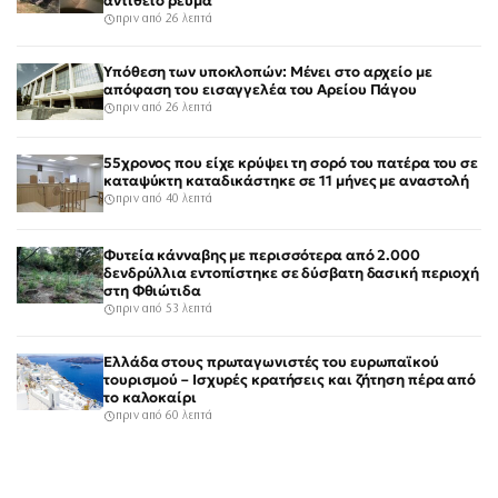
αντίθετο ρεύμα
πριν από 26 λεπτά
Υπόθεση των υποκλοπών: Μένει στο αρχείο με
απόφαση του εισαγγελέα του Αρείου Πάγου
πριν από 26 λεπτά
55χρονος που είχε κρύψει τη σορό του πατέρα του σε
καταψύκτη καταδικάστηκε σε 11 μήνες με αναστολή
πριν από 40 λεπτά
Φυτεία κάνναβης με περισσότερα από 2.000
δενδρύλλια εντοπίστηκε σε δύσβατη δασική περιοχή
στη Φθιώτιδα
πριν από 53 λεπτά
Ελλάδα στους πρωταγωνιστές του ευρωπαϊκού
τουρισμού – Ισχυρές κρατήσεις και ζήτηση πέρα από
το καλοκαίρι
πριν από 60 λεπτά