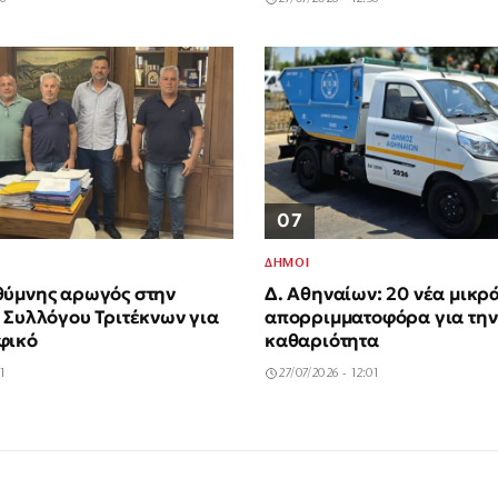
07
ΔΗΜΟΙ
θύμνης αρωγός στην
Δ. Αθηναίων: 20 νέα μικρ
 Συλλόγου Τριτέκνων για
απορριμματοφόρα για την
φικό
καθαριότητα
11
27/07/2026 - 12:01
ουρίστρια πνίγηκε στα
Άδωνις Γεωργιάδης: Νέες