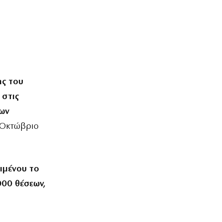
ης του
 στις
7ων
ν Οκτώβριο
ιμένου το
000 θέσεων,