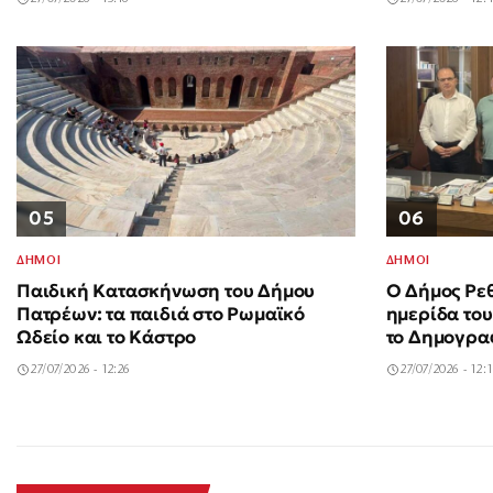
05
06
ΔΗΜΟΙ
ΔΗΜΟΙ
Παιδική Κατασκήνωση του Δήμου
Ο Δήμος Ρε
Πατρέων: τα παιδιά στο Ρωμαϊκό
ημερίδα του
Ωδείο και το Κάστρο
το Δημογρα
27/07/2026 - 12:26
27/07/2026 - 12:
Σαν σήμερα 3 Αυγούστου: Η
40χρονη τ