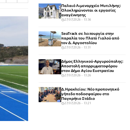
Παλαιό Λιμεναρχείο Μυτιλήνης:
Ολοκληρώνονται οι εργασίες
αναγέννησης
27/07/2026 - 13:36
SeaTrack σε λειτουργία στην
παραλία του Πλατύ Γιαλού από
τον Δ. Αργοστολίου
27/07/2026 - 13:31
Δήμος Ελληνικού-Αργυρούπολης:
Αποστολή απορριμματοφόρου
στον Δήμο Αγίου Ευστρατίου
27/07/2026 - 13:26
Δ.Ηρακλείου: Νέο προπονητικό
γήπεδο ποδοσφαίρου στο
Παγκρήτιο Στάδιο
27/07/2026 - 13:21