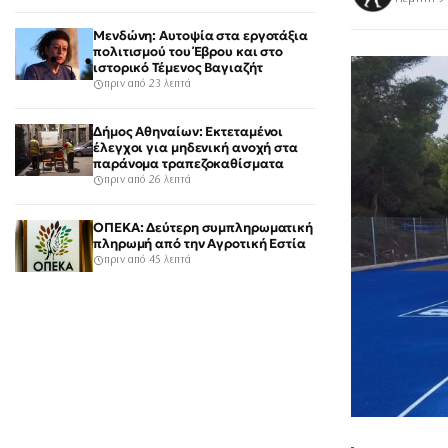
Μενδώνη: Αυτοψία στα εργοτάξια
πολιτισμού του Έβρου και στο
ιστορικό Τέμενος Βαγιαζήτ
πριν από 23 λεπτά
Δήμος Αθηναίων: Εκτεταμένοι
έλεγχοι για μηδενική ανοχή στα
παράνομα τραπεζοκαθίσματα
πριν από 26 λεπτά
ΟΠΕΚΑ: Δεύτερη συμπληρωματική
πληρωμή από την Αγροτική Εστία
πριν από 45 λεπτά