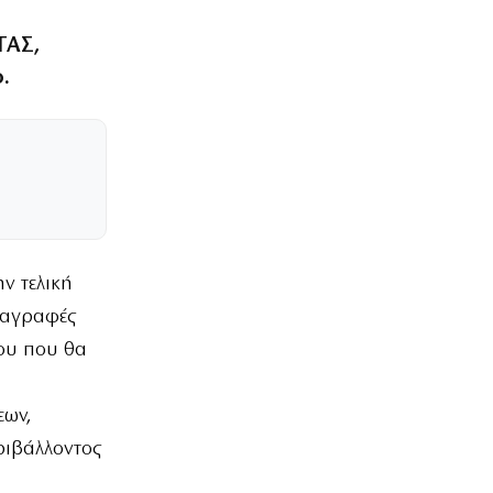
ΓΑΣ,
.
ν τελική
ιαγραφές
βου που θα
εων,
ριβάλλοντος