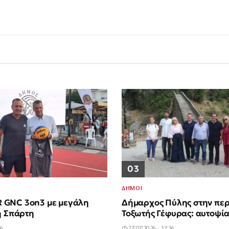
03
ΔΗΜΟΙ
GNC 3on3 με μεγάλη
Δήμαρχος Πύλης στην περ
η Σπάρτη
Τοξωτής Γέφυρας: αυτοψί
46
27/07/2026 - 12:36