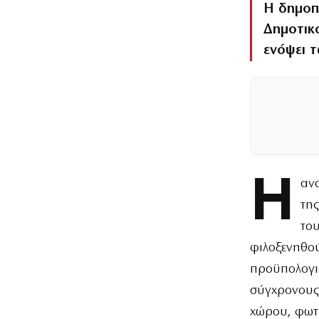
Η δημοπ
Δημοτικ
ενόψει 
Η
αν
τη
το
φιλοξενηθού
προϋπολογισ
σύγχρονους
χώρου, φωτ