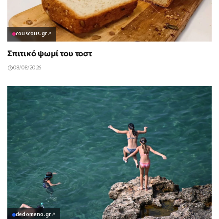
couscous.gr
↗
Σπιτικό ψωμί του τοστ
08/08/2026
dedomeno.gr
↗