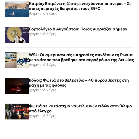
Καιρός: Επιμένει η ζέστη, ενισχύονται οι άνεμοι – Σε
ποιες περιοχές θα φτάσει τους 39°C
πριν από 8 λεπτά
Εορτολόγιο 8 Αυγούστου: Ποιος γιορτάζει σήμερα
πριν από 2 ώρες
WSJ: Οι αμερικανικές υπηρεσίες συνδέουν τη Ρωσία
με το drone που βρέθηκε στο αεροδρόμιο της Λειψίας
πριν από 4 ώρες
Βόλος: Φωτιά στο Βελεστίνο – 40 πυροσβέστες στη
μάχη με τις φλόγες
πριν από 5 ώρες
Φωτιά σε κατάστημα ναυτιλιακών ειδών στον Άλιμο
υπό έλεγχο
πριν από 7 ώρες